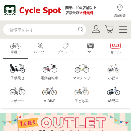
関東に100店舗以上
店頭受取
送料無料
店舗検索
車種
パーツ
ブランド
PB
セール
子供乗せ
電動自転車
ママチャリ
小径車
スポーツ
e-BIKE
子ども車
幼児車