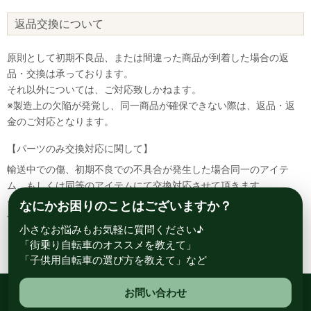
返品交換について
原則として初期不良品、または間違った商品が到着した場合の返
品・交換は承っております。
それ以外については、ご対応致しかねます。
※製造上の欠陥が発覚し、同一商品が確保できない際は、返品・返
金のご対応となります。
【パーツのみ交換対応に関して】
輸送中での傷、初期不良での不具合が発生した場合同一のアイテ
ム、もしくは同等のアイテムにて交換対応させて頂きます。
その場合該当部品を着払いにて返送して頂く必要が御座いますので
なにかお困りのことはございますか？
予めご了承ください。
小さなお悩みもお気軽に質問ください♪
「街乗り自転車のオススメを教えて」
「子供用自転車の選び方を教えて」など
お問い合わせ
総合自転車専門店 サイクルスポット ル・サイク