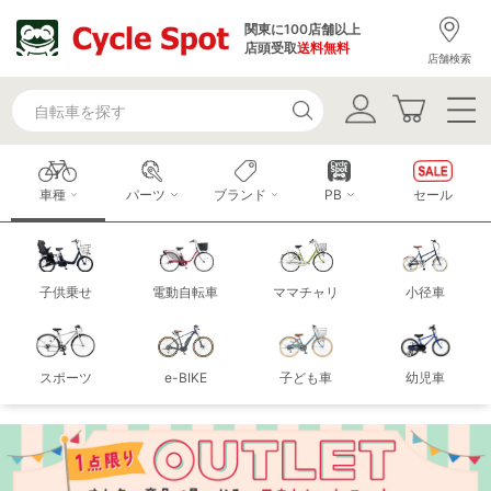
関東に100店舗以上
店頭受取
送料無料
店舗検索
車種
パーツ
ブランド
PB
セール
子供乗せ
電動自転車
ママチャリ
小径車
スポーツ
e-BIKE
子ども車
幼児車