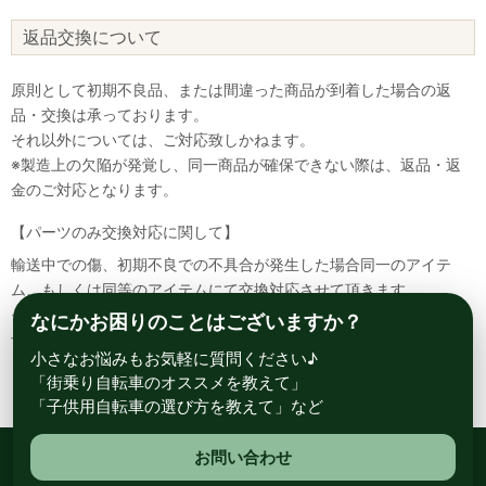
返品交換について
原則として初期不良品、または間違った商品が到着した場合の返
品・交換は承っております。
それ以外については、ご対応致しかねます。
※製造上の欠陥が発覚し、同一商品が確保できない際は、返品・返
金のご対応となります。
【パーツのみ交換対応に関して】
輸送中での傷、初期不良での不具合が発生した場合同一のアイテ
ム、もしくは同等のアイテムにて交換対応させて頂きます。
その場合該当部品を着払いにて返送して頂く必要が御座いますので
なにかお困りのことはございますか？
予めご了承ください。
小さなお悩みもお気軽に質問ください♪
「街乗り自転車のオススメを教えて」
「子供用自転車の選び方を教えて」など
お問い合わせ
総合自転車専門店 サイクルスポット ル・サイク