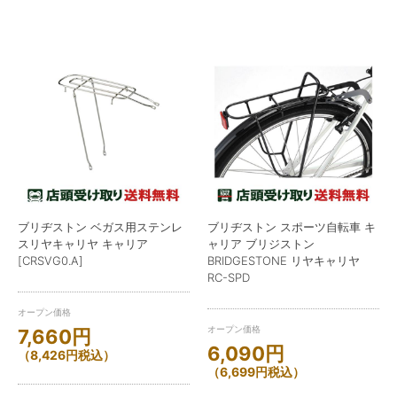
ブリヂストン ベガス用ステンレ
ブリヂストン スポーツ自転車 キ
スリヤキャリヤ キャリア
ャリア ブリジストン
[CRSVG0.A]
BRIDGESTONE リヤキャリヤ
RC-SPD
オープン価格
オープン価格
7,660
円
6,090
円
（
8,426
円
税込）
（
6,699
円
税込）