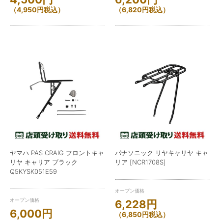
（
4,950
円
税込）
（
6,820
円
税込）
ヤマハ PAS CRAIG フロントキャ
パナソニック リヤキャリヤ キャ
リヤ キャリア ブラック
リア [NCR1708S]
Q5KYSK051E59
オープン価格
オープン価格
6,228
円
6,000
円
（
6,850
円
税込）