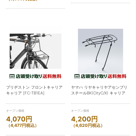
ブリヂストン フロントキャリア
ヤマハ リヤキャリヤアセンブリ
キャリア [FC-TB1EA]
スチールBK(CityC/X) キャリア
オープン価格
オープン価格
4,070
円
4,200
円
（
4,477
円
税込）
（
4,620
円
税込）