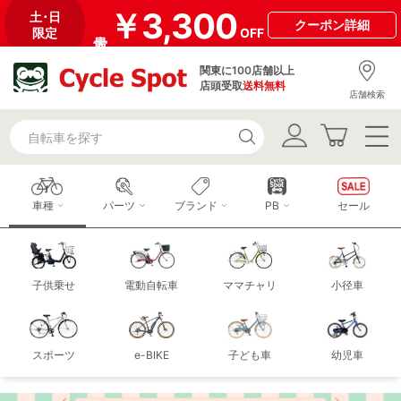
￥3,300
土･日
クーポン
詳細
限定
OFF
関東に100店舗以上
店頭受取
送料無料
店舗検索
車種
パーツ
ブランド
PB
セール
子供乗せ
電動自転車
ママチャリ
小径車
スポーツ
e-BIKE
子ども車
幼児車