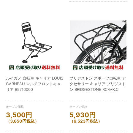
ルイガノ 自転車 キャリア LOUIS
ブリヂストン スポーツ自転車 ア
GARNEAU マルチフロントキャ
クセサリー キャリア ブリジスト
リア 89716000
ン BRIDGESTONE RC-MK.C
オープン価格
オープン価格
3,500
円
5,930
円
（
3,850
円
税込）
（
6,523
円
税込）