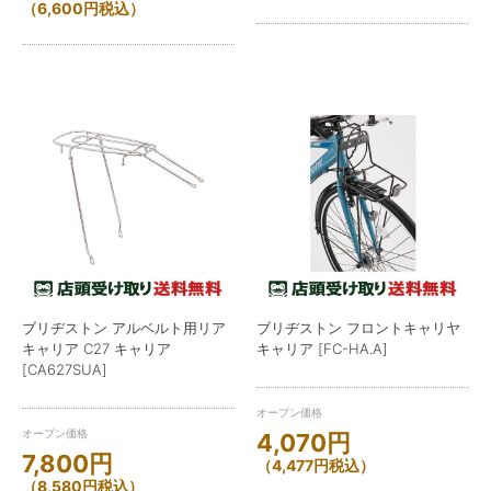
（
6,600
円
税込）
ブリヂストン アルベルト用リア
ブリヂストン フロントキャリヤ
キャリア C27 キャリア
キャリア [FC-HA.A]
[CA627SUA]
オープン価格
オープン価格
4,070
円
7,800
円
（
4,477
円
税込）
（
8,580
円
税込）