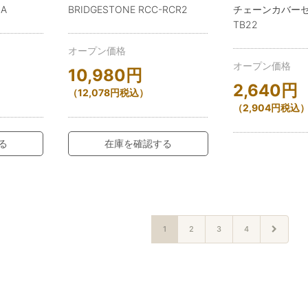
.A
BRIDGESTONE RCC-RCR2
チェーンカバーセッ
TB22
オープン価格
オープン価格
10,980
円
2,640
円
（
12,078
円
税込）
（
2,904
円
税込
る
在庫を確認する
1
2
3
4