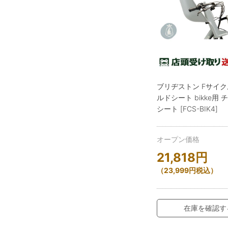
ブリヂストン Fサイ
ルドシート bikke用
シート [FCS-BIK4]
オープン価格
21,818
円
（
23,999
円
税込）
在庫を確認す