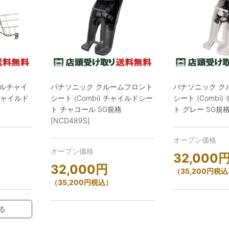
クルチャイ
パナソニック クルームフロント
パナソニック ク
 チャイルド
シート (Combi) チャイルドシー
シート (Combi
ト チャコール SG規格
ト グレー SG規格 
[NCD489S]
オープン価格
オープン価格
32,000
32,000
円
（
35,200
円
税込
（
35,200
円
税込）
る