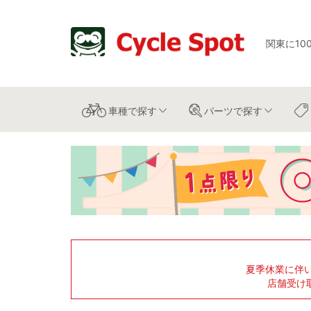
関東に10
車種
で探す
パーツ
で探す
夏季休業に伴
店舗受け