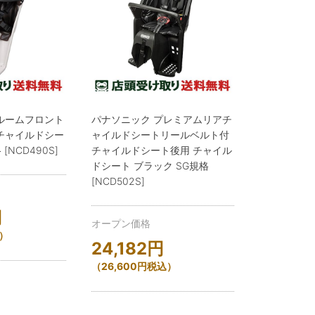
ルームフロント
パナソニック プレミアムリアチ
) チャイルドシー
ャイルドシートリールベルト付
[NCD490S]
チャイルドシート後用 チャイル
ドシート ブラック SG規格
[NCD502S]
円
オープン価格
）
24,182
円
（
26,600
円
税込）