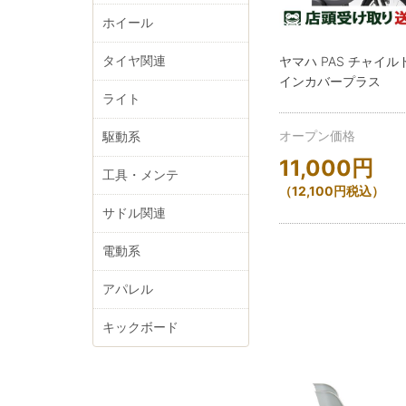
ホイール
タイヤ関連
ヤマハ PAS チャイ
インカバープラス
ライト
オープン価格
駆動系
11,000
円
工具・メンテ
（
12,100
円
税込）
サドル関連
電動系
アパレル
キックボード