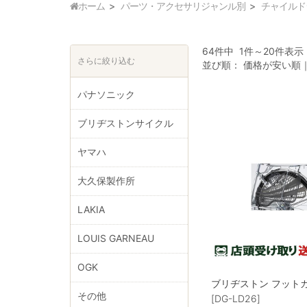
ホーム
パーツ・アクセサリジャンル別
チャイルド
64件中 1件～20件表示
さらに絞り込む
並び順：
価格が安い順
パナソニック
ブリヂストンサイクル
ヤマハ
大久保製作所
LAKIA
LOUIS GARNEAU
OGK
ブリヂストン フット
その他
[DG-LD26]