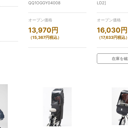
QQ1OGGY04008
LD2]
オープン価格
オープン価格
13,970
円
16,030
円
（
15,367
円
税込）
（
17,633
円
税込
在庫を確