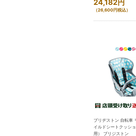
24,182
円
（
26,600
円
税込）
ブリヂストン 自転車 
イルドシートクッシ
用） ブリジストン