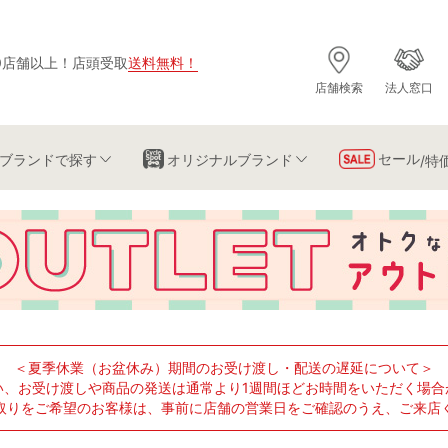
0店舗以上
！
店頭受取
送料無料
！
店舗検索
法人窓口
セール
ブランド
で探す
オリジナルブランド
/特
＜夏季休業（お盆休み）期間のお受け渡し・配送の遅延について＞
い、お受け渡しや商品の発送は通常より1週間ほどお時間をいただく場合
取りをご希望のお客様は、事前に店舗の営業日をご確認のうえ、ご来店