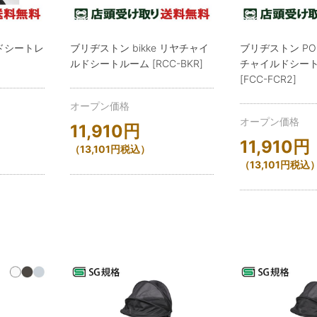
ルドシートレ
ブリヂストン bikke リヤチャイ
ブリヂストン PO
ルドシートルーム [RCC-BKR]
チャイルドシート
[FCC-FCR2]
オープン価格
オープン価格
11,910
円
11,910
円
（
13,101
円
税込）
（
13,101
円
税込