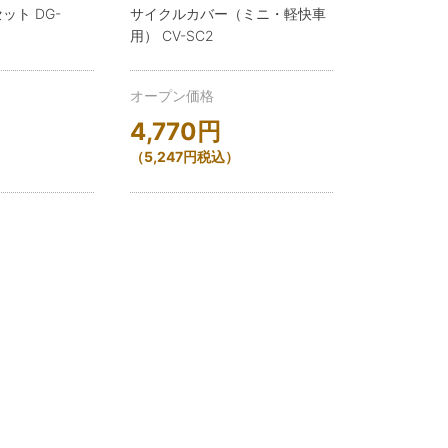
ト DG-
サイクルカバー（ミニ・軽快車
用） CV-SC2
オープン価格
4,770
円
）
（
5,247
円
税込）