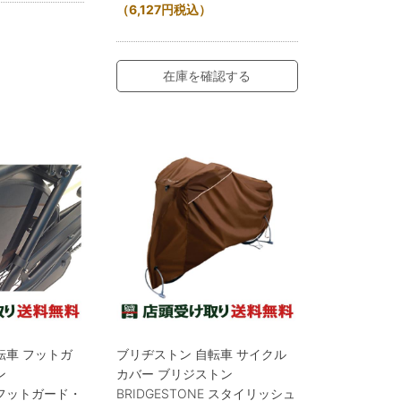
（
6,127
円
税込）
在庫を確認する
転車 フットガ
ブリヂストン 自転車 サイクル
ン
カバー ブリジストン
E フットガード・
BRIDGESTONE スタイリッシュ