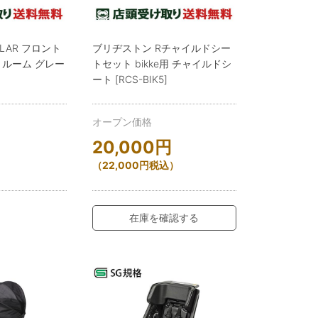
LAR フロント
ブリヂストン Rチャイルドシー
ルーム グレー
トセット bikke用 チャイルドシ
ート [RCS-BIK5]
オープン価格
20,000
円
）
（
22,000
円
税込）
在庫を確認する