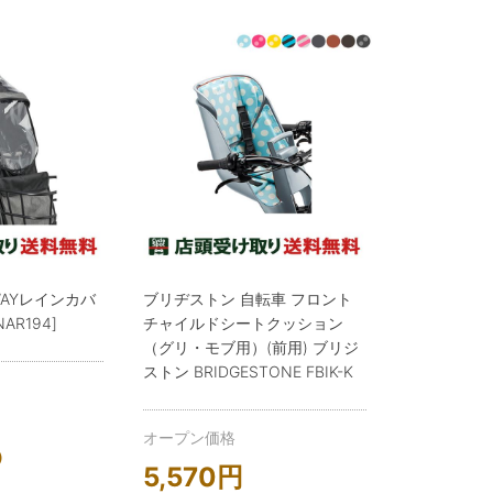
WAYレインカバ
ブリヂストン 自転車 フロント
NAR194]
チャイルドシートクッション
（グリ・モブ用）(前用) ブリジ
ストン BRIDGESTONE FBIK-K
オープン価格
）
5,570
円