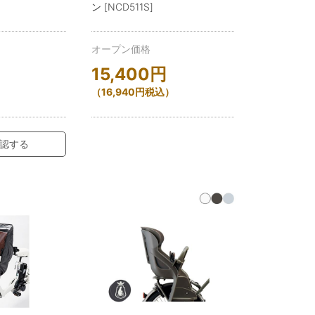
ン [NCD511S]
オープン価格
15,400
円
）
（
16,940
円
税込）
認する