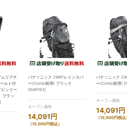
アムリアチ
パナソニック 2WAYレインカバ
パナソニック 2
ルベルト付
ー(Combi前用) ブラック
ー(Combi前用) [
ビビシリー
[NAR193]
 ブラッ
オープン価格
]
オープン価格
14,091
円
14,091
円
（
15,500
円
税込
（
15,500
円
税込）