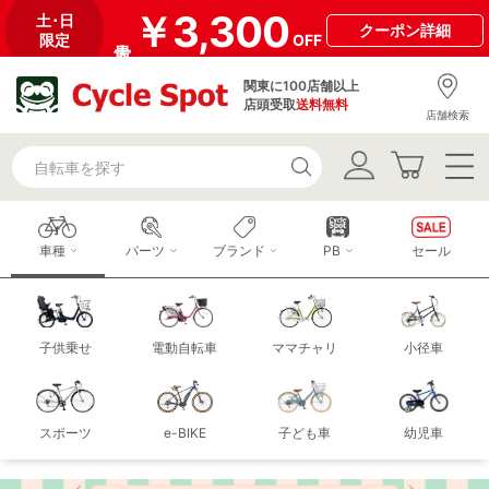
￥3,300
土･日
クーポン
詳細
限定
OFF
関東に100店舗以上
店頭受取
送料無料
店舗検索
車種
パーツ
ブランド
PB
セール
子供乗せ
電動自転車
ママチャリ
小径車
スポーツ
e-BIKE
子ども車
幼児車