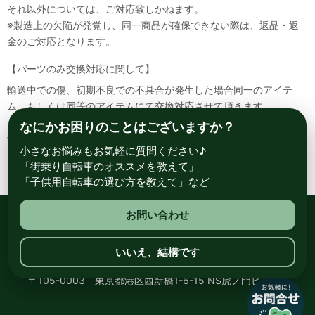
それ以外については、ご対応致しかねます。
※製造上の欠陥が発覚し、同一商品が確保できない際は、返品・返
金のご対応となります。
【パーツのみ交換対応に関して】
輸送中での傷、初期不良での不具合が発生した場合同一のアイテ
ム、もしくは同等のアイテムにて交換対応させて頂きます。
その場合該当部品を着払いにて返送して頂く必要が御座いますので
なにかお困りのことはございますか？
予めご了承ください。
小さなお悩みもお気軽に質問ください♪
「街乗り自転車のオススメを教えて」
「子供用自転車の選び方を教えて」など
お問い合わせ
総合自転車専門店 サイクルスポット ル・サイク
いいえ、結構です
〒105-0003 東京都港区西新橋1-6-15 NS虎ノ門ビル8階