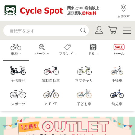
関東に100店舗以上
店頭受取
送料無料
店舗検索
車種
パーツ
ブランド
PB
セール
子供乗せ
電動自転車
ママチャリ
小径車
スポーツ
e-BIKE
子ども車
幼児車