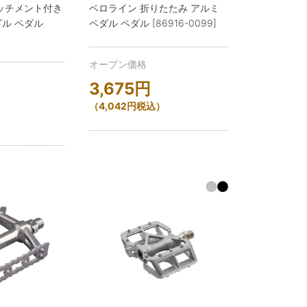
ッチメント付き
ベロライン 折りたたみ アルミ
ル ペダル
ペダル ペダル [86916-0099]
オープン価格
3,675
円
（
4,042
円
税込）
）