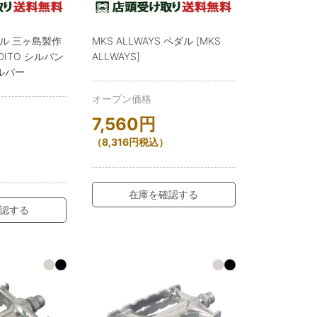
ダル 三ヶ島製作
MKS ALLWAYS ペダル [MKS
RDITO シルバン
ALLWAYS]
ルバー
オープン価格
7,560
円
（
8,316
円
税込）
）
在庫を確認する
認する