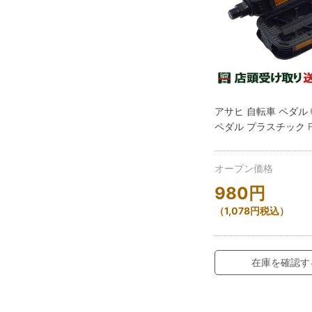
アサヒ 自転車 ペダル
ペダル プラスチック FP
オープン価格
980
円
（
1,078
円
税込）
在庫を確認す