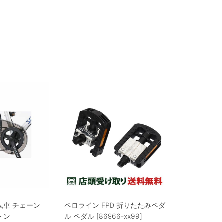
転車 チェーン
ベロライン FPD 折りたたみペダ
トン
ル ペダル [86966-xx99]