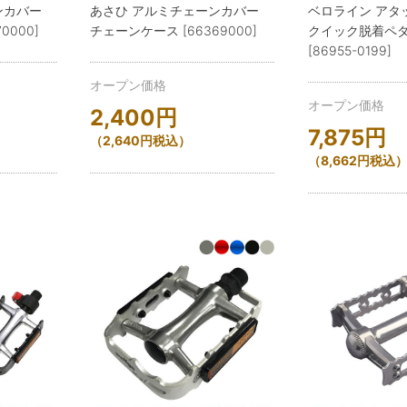
ンカバー
あさひ アルミチェーンカバー
ベロライン アタ
0000]
チェーンケース [66369000]
クイック脱着ペダ
[86955-0199]
オープン価格
オープン価格
2,400
円
7,875
円
（
2,640
円
税込）
（
8,662
円
税込