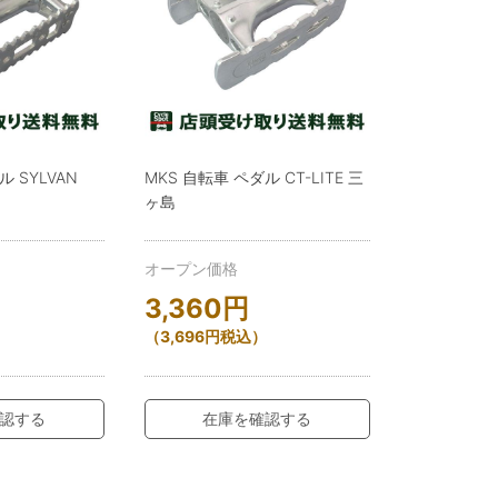
ル SYLVAN
MKS 自転車 ペダル CT-LITE 三
ヶ島
オープン価格
3,360
円
（
3,696
円
税込）
認する
在庫を確認する