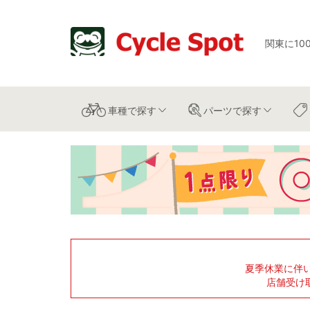
関東に10
車種
で探す
パーツ
で探す
夏季休業に伴
店舗受け