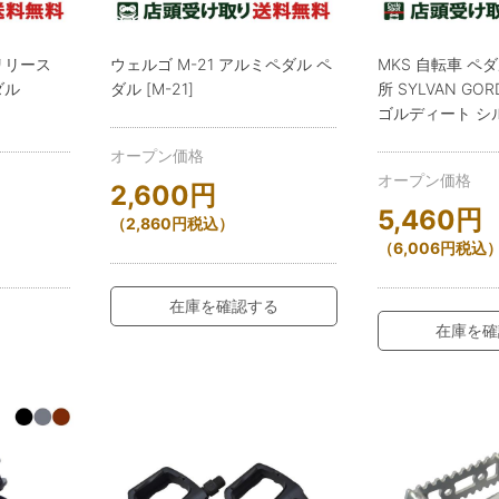
リリース
ウェルゴ M-21 アルミペダル ペ
MKS 自転車 ペ
ダル
ダル [M-21]
所 SYLVAN GO
ゴルディート シ
オープン価格
オープン価格
2,600
円
5,460
円
（
2,860
円
税込）
（
6,006
円
税込
在庫を確認する
在庫を確