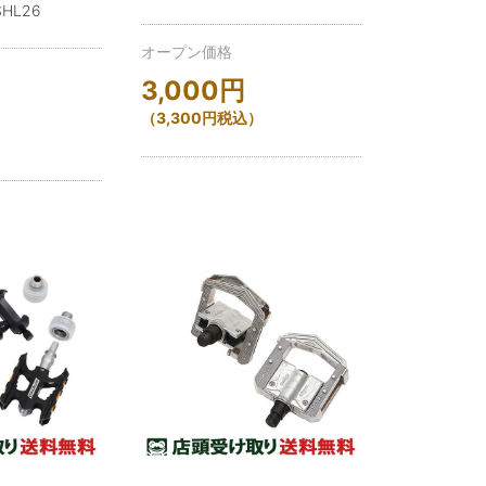
SHL26
オープン価格
3,000
円
（
3,300
円
税込）
）