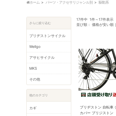
ホーム
パーツ・アクセサリジャンル別
駆動系
17件中 1件～17件表示
さらに絞り込む
並び順：
価格が安い順
ブリヂストンサイクル
Wellgo
アサヒサイクル
MKS
その他
他のカテゴリ
ブリヂストン 自転車 
カギ
カバー ブリジストン