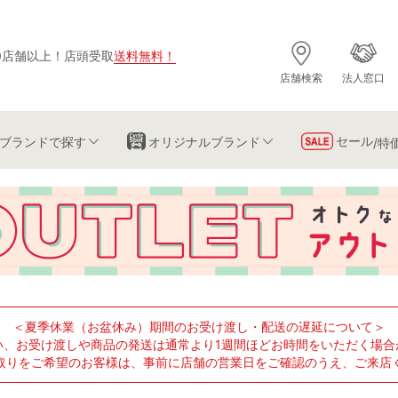
0店舗以上
！
店頭受取
送料無料
！
店舗検索
法人窓口
セール
ブランド
で探す
オリジナルブランド
/特
＜夏季休業（お盆休み）期間のお受け渡し・配送の遅延について＞
い、お受け渡しや商品の発送は通常より1週間ほどお時間をいただく場合
取りをご希望のお客様は、事前に店舗の営業日をご確認のうえ、ご来店