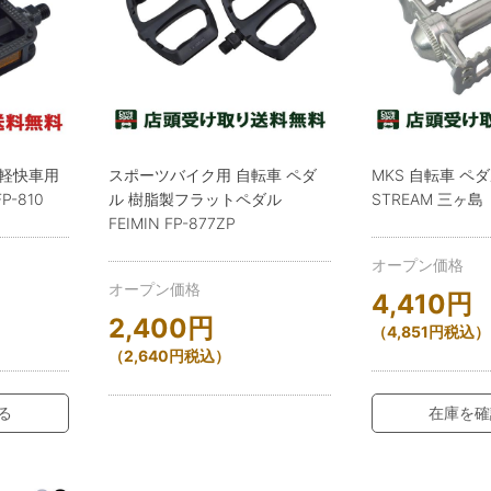
 軽快車用
スポーツバイク用 自転車 ペダ
MKS 自転車 ペダ
-810
ル 樹脂製フラットペダル
STREAM 三ヶ島
FEIMIN FP-877ZP
オープン価格
オープン価格
4,410
円
2,400
円
（
4,851
円
税込）
（
2,640
円
税込）
る
在庫を確