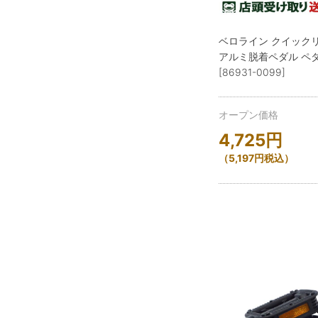
ベロライン クイック
アルミ脱着ペダル ペ
[86931-0099]
オープン価格
4,725
円
（
5,197
円
税込）