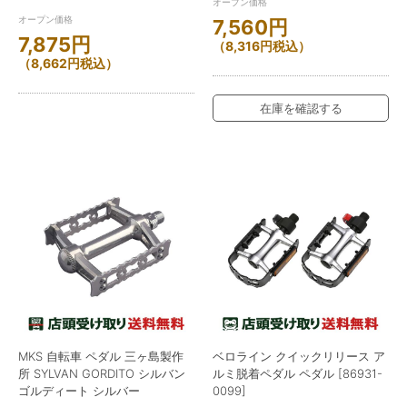
オープン価格
オープン価格
7,560
円
7,875
円
（
8,316
円
税込）
（
8,662
円
税込）
在庫を確認する
MKS 自転車 ペダル 三ヶ島製作
ベロライン クイックリリース ア
所 SYLVAN GORDITO シルバン
ルミ脱着ペダル ペダル [86931-
ゴルディート シルバー
0099]