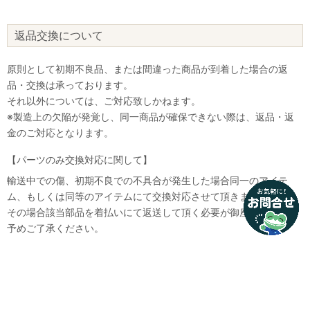
なにかお困りのことはございますか？
返品交換について
小さなお悩みもお気軽に質問ください♪
原則として初期不良品、または間違った商品が到着した場合の返
「街乗り自転車のオススメを教えて」
品・交換は承っております。
「子供用自転車の選び方を教えて」など
それ以外については、ご対応致しかねます。
※製造上の欠陥が発覚し、同一商品が確保できない際は、返品・返
お問い合わせ
金のご対応となります。
いいえ、結構です
【パーツのみ交換対応に関して】
輸送中での傷、初期不良での不具合が発生した場合同一のアイテ
ム、もしくは同等のアイテムにて交換対応させて頂きます。
その場合該当部品を着払いにて返送して頂く必要が御座いますので
予めご了承ください。