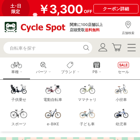
￥3,300
土･日
クーポン
詳細
限定
OFF
関東に100店舗以上
店頭受取
送料無料
店舗検索
車種
パーツ
ブランド
PB
セール
子供乗せ
電動自転車
ママチャリ
小径車
スポーツ
e-BIKE
子ども車
幼児車