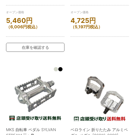
オープン価格
オープン価格
5,460
円
4,725
円
（
6,006
円
税込）
（
5,197
円
税込）
在庫を確認する
MKS 自転車 ペダル SYLVAN
ベロライン 折りたたみ アルミペ