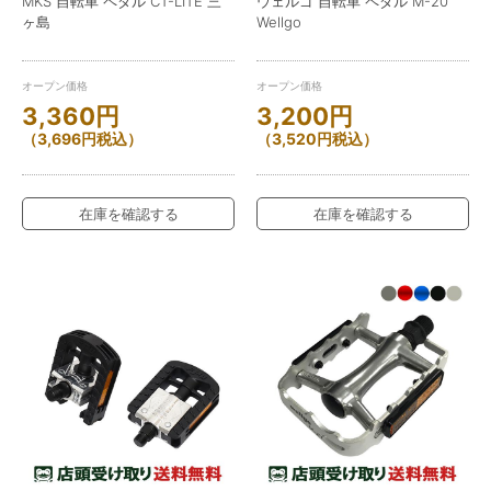
MKS 自転車 ペダル CT-LITE 三
ウェルゴ 自転車 ペダル M-20
ヶ島
Wellgo
オープン価格
オープン価格
3,360
円
3,200
円
（
3,696
円
税込）
（
3,520
円
税込）
在庫を確認する
在庫を確認する