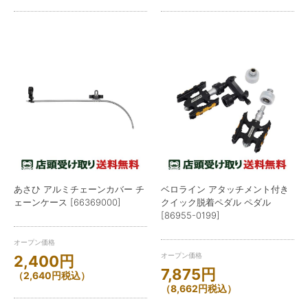
あさひ アルミチェーンカバー チ
ベロライン アタッチメント付き
ェーンケース [66369000]
クイック脱着ペダル ペダル
[86955-0199]
オープン価格
オープン価格
2,400
円
7,875
円
（
2,640
円
税込）
（
8,662
円
税込）