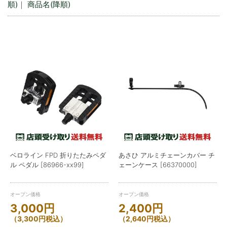
順)
｜
商品名(降順)
ベロライン FPD 折りたたみペダ
あさひ アルミチェーンカバー チ
ル ペダル [86966-xx99]
ェーンケース [66370000]
オープン価格
オープン価格
3,000
円
2,400
円
（
3,300
円
税込）
（
2,640
円
税込）