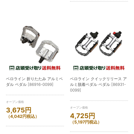
ベロライン 折りたたみ アルミペ
ベロライン クイックリリース ア
ダル ペダル [86916-0099]
ルミ脱着ペダル ペダル [86931-
0099]
オープン価格
オープン価格
3,675
円
4,725
円
（
4,042
円
税込）
（
5,197
円
税込）