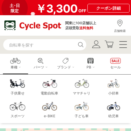
￥3,300
土･日
クーポン
詳細
限定
OFF
関東に100店舗以上
店頭受取
送料無料
店舗検索
車種
パーツ
ブランド
PB
セール
子供乗せ
電動自転車
ママチャリ
小径車
スポーツ
e-BIKE
子ども車
幼児車