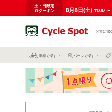
土・日限定
8月8日(土)
～
11:00
クーポン
関東に10
車種
で探す
パーツ
で探す