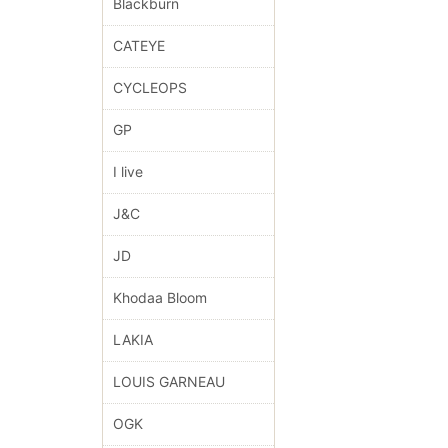
Blackburn
CATEYE
CYCLEOPS
GP
I live
J&C
JD
Khodaa Bloom
LAKIA
LOUIS GARNEAU
OGK