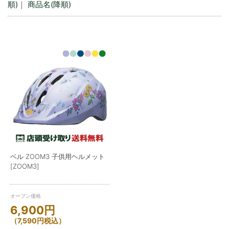
順)
｜
商品名(降順)
ベル ZOOM3 子供用ヘルメット
[ZOOM3]
オープン価格
6,900
円
（
7,590
円
税込）