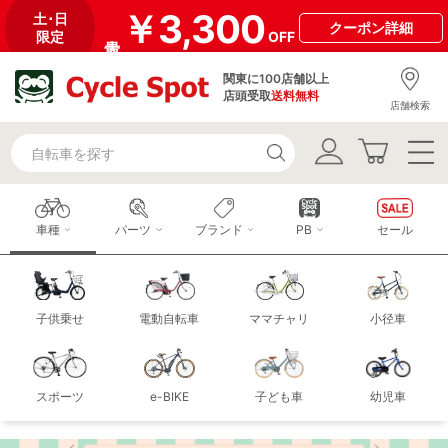
￥3,300
土･日
クーポン
詳細
限定
OFF
関東に100店舗以上
店頭受取
送料無料
店舗検索
車種
パーツ
ブランド
PB
セール
子供乗せ
電動自転車
ママチャリ
小径車
スポーツ
e-BIKE
子ども車
幼児車