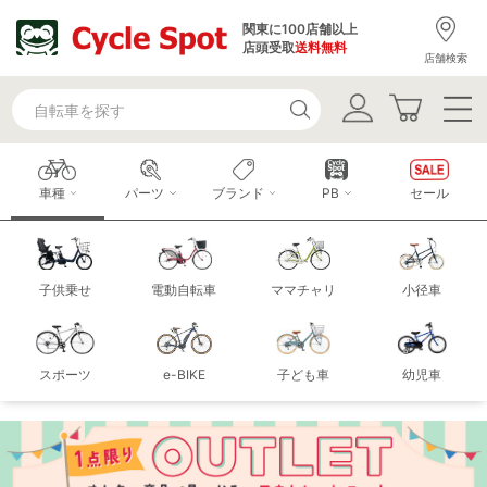
関東に100店舗以上
店頭受取
送料無料
店舗検索
車種
パーツ
ブランド
PB
セール
子供乗せ
電動自転車
ママチャリ
小径車
スポーツ
e-BIKE
子ども車
幼児車