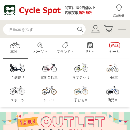
関東に100店舗以上
店頭受取
送料無料
店舗検索
車種
パーツ
ブランド
PB
セール
子供乗せ
電動自転車
ママチャリ
小径車
スポーツ
e-BIKE
子ども車
幼児車