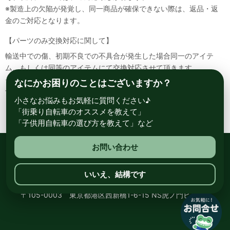
※製造上の欠陥が発覚し、同一商品が確保できない際は、返品・返
金のご対応となります。
【パーツのみ交換対応に関して】
輸送中での傷、初期不良での不具合が発生した場合同一のアイテ
ム、もしくは同等のアイテムにて交換対応させて頂きます。
その場合該当部品を着払いにて返送して頂く必要が御座いますので
なにかお困りのことはございますか？
予めご了承ください。
小さなお悩みもお気軽に質問ください♪
「街乗り自転車のオススメを教えて」
「子供用自転車の選び方を教えて」など
お問い合わせ
総合自転車専門店 サイクルスポット ル・サイク
いいえ、結構です
〒105-0003 東京都港区西新橋1-6-15 NS虎ノ門ビル8階