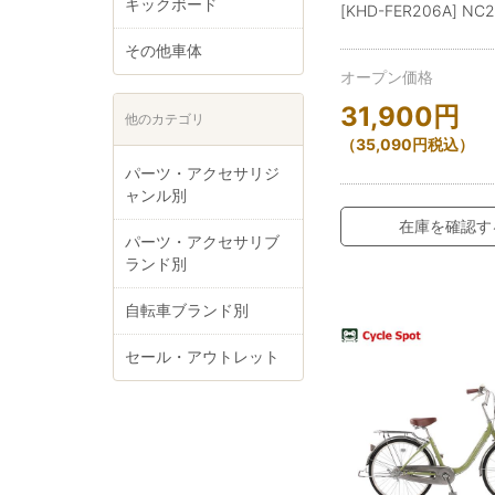
キックボード
[KHD-FER206A] NC
その他車体
オープン価格
31,900
円
他のカテゴリ
（
35,090
円
税込）
パーツ・アクセサリジ
ャンル別
在庫を確認す
パーツ・アクセサリブ
ランド別
自転車ブランド別
セール・アウトレット