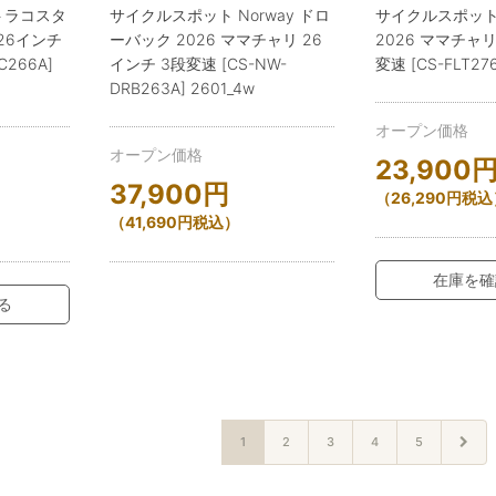
トラコスタ
サイクルスポット Norway ドロ
サイクルスポット
 26インチ
ーバック 2026 ママチャリ 26
2026 ママチャリ
C266A]
インチ 3段変速 [CS-NW-
変速 [CS-FLT276
DRB263A] 2601_4w
オープン価格
オープン価格
23,900
37,900
円
（
26,290
円
税込
（
41,690
円
税込）
在庫を確
る
1
2
3
4
5