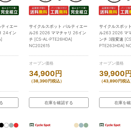
ルティエー
サイクルスポット パルティエー
サイクルスポット
リ 24イン
ル26 2026 ママチャリ 26イン
ル263 2026 
A]
チ [CS-AL-PTE26HDA]
ンチ 3段変速 [CS
NC202615
PTE263HDA] N
オープン価格
オープン価格
34,900
円
39,900
（
38,390
円
税込）
（
43,890
円
税込
る
在庫を確認する
在庫を確