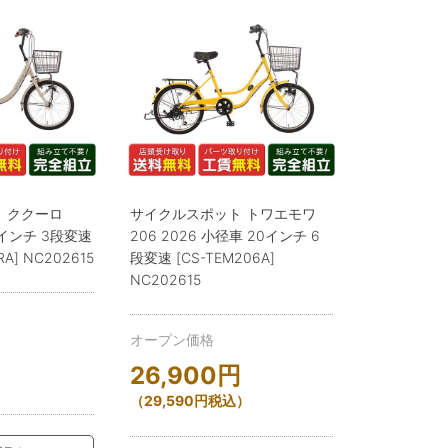
 ククーロ
サイクルスポット トワエモワ
0インチ 3段変速
206 2026 小径車 20インチ 6
RA] NC202615
段変速 [CS-TEM206A]
NC202615
オープン価格
26,900
円
）
（
29,590
円
税込）