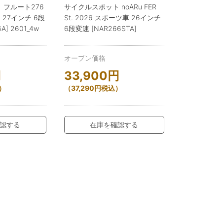
 フルート276
サイクルスポット noARu FER
 27インチ 6段
St. 2026 スポーツ車 26インチ
A] 2601_4w
6段変速 [NAR266STA]
オープン価格
円
33,900
円
）
（
37,290
円
税込）
認する
在庫を確認する