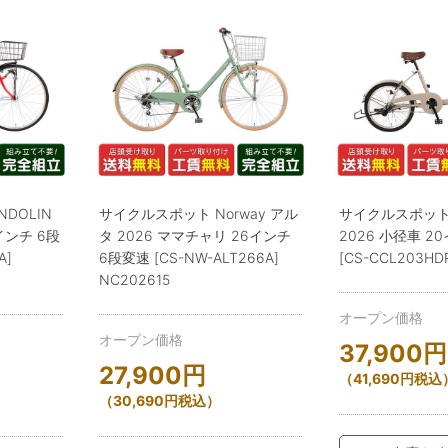
DOLIN
サイクルスポット Norway アル
サイクルスポット
インチ 6段
タ 2026 ママチャリ 26インチ
2026 小径車 2
A]
6段変速 [CS-NW-ALT266A]
[CS-CCL203HD
NC202615
オープン価格
オープン価格
37,900
円
27,900
円
（
41,690
円
税込
（
30,690
円
税込）