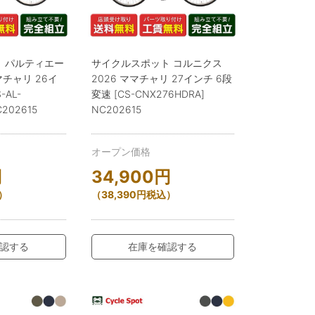
 パルティエー
サイクルスポット コルニクス
ママチャリ 26イ
2026 ママチャリ 27インチ 6段
-AL-
変速 [CS-CNX276HDRA]
C202615
NC202615
オープン価格
円
34,900
円
）
（
38,390
円
税込）
認する
在庫を確認する