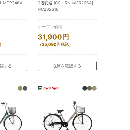
-MCR246A]
6段変速 [CS-LRN-MCR266A]
NC202618
オープン価格
31,900
円
）
（
35,090
円
税込）
認する
在庫を確認する