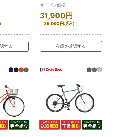
オープン価格
円
31,900
円
）
（
35,090
円
税込）
認する
在庫を確認する