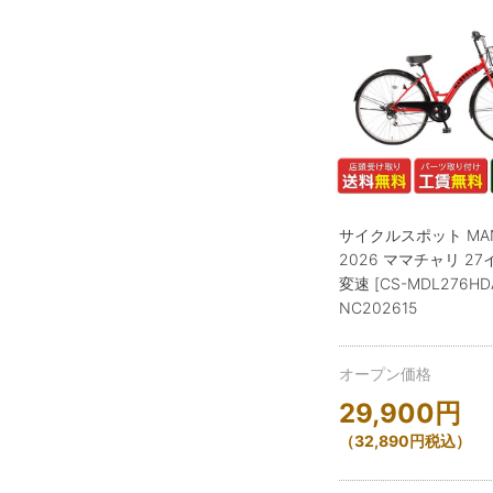
サイクルスポット MAN
2026 ママチャリ 27
変速 [CS-MDL276HD
NC202615
オープン価格
29,900
円
（
32,890
円
税込）