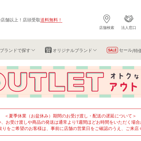
0店舗以上
！
店頭受取
送料無料
！
店舗検索
法人窓口
セール
ブランド
で探す
オリジナルブランド
/特
＜夏季休業（お盆休み）期間のお受け渡し・配送の遅延について＞
い、お受け渡しや商品の発送は通常より1週間ほどお時間をいただく場合
取りをご希望のお客様は、事前に店舗の営業日をご確認のうえ、ご来店