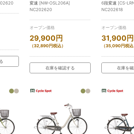
202620
変速 [NW-OSL206A]
6段変速 [CS-LRN
NC202620
NC202618
オープン価格
オープン価格
29,900
円
31,900
円
（
32,890
円
税込）
（
35,090
円
税込
る
在庫を確認する
在庫を確