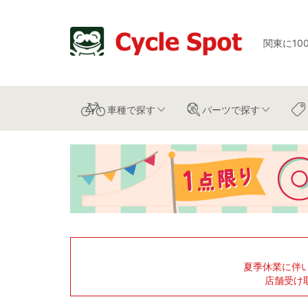
関東に10
車種
で探す
パーツ
で探す
夏季休業に伴
店舗受け