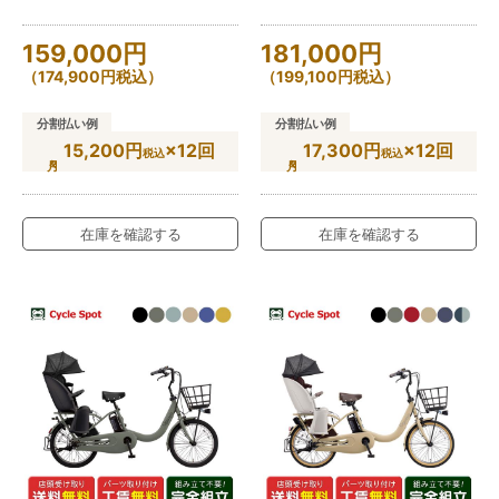
159,000
円
181,000
円
（
174,900
円
税込）
（
199,100
円
税込）
分割払い例
分割払い例
15,200円
×12回
17,300円
×12回
税込
税込
在庫を確認する
在庫を確認する