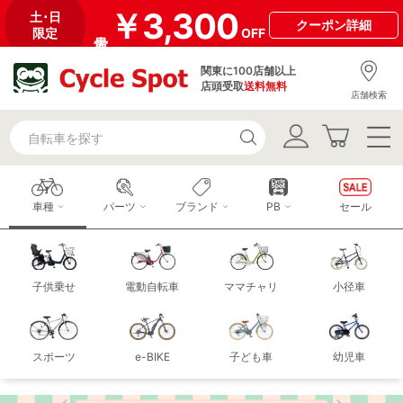
￥3,300
土･日
クーポン
詳細
限定
OFF
関東に100店舗以上
店頭受取
送料無料
店舗検索
車種
パーツ
ブランド
PB
セール
子供乗せ
電動自転車
ママチャリ
小径車
スポーツ
e-BIKE
子ども車
幼児車