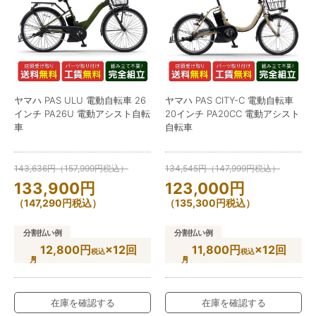
ヤマハ PAS ULU 電動自転車 26
ヤマハ PAS CITY-C 電動自転車
インチ PA26U 電動アシスト自転
20インチ PA20CC 電動アシスト
車
自転車
143,636
円
（
157,999
円
税込）
134,545
円
（
147,999
円
税込）
133,900
円
123,000
円
（
147,290
円
税込）
（
135,300
円
税込）
分割払い例
分割払い例
12,800円
×12回
11,800円
×12回
税込
税込
在庫を確認する
在庫を確認する