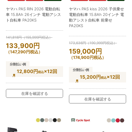
ヤマハ PAS RIN 2026 電動自転
ヤマハ PAS kiss 2026 子供乗せ
車 15.8Ah 26インチ 電動アシス
電動自転車 15.8Ah 20インチ 電
ト自転車 PA20KS
動アシスト自転車 前乗せ
PA20KS
141,818
円
（
155,999
円
税込）
173,636
円
（
190,999
円
税込）
133,900
円
159,000
円
（
147,290
円
税込）
（
174,900
円
税込）
分割払い例
分割払い例
12,800円
×12回
税込
15,200円
×12回
税込
在庫を確認する
在庫を確認する