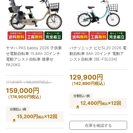
ヤマハ PAS babby 2026 子供乗
パナソニック ビビSL20 2026 電
せ電動自転車 15.8Ah 20インチ
動自転車 8Ah 20インチ 電動ア
電動アシスト自転車 後乗せ
シスト自転車 [BE-FSL034]
PA20KS
129,900
円
171,818
円
（
188,999
円
税込）
（
142,890
円
税込）
159,000
円
分割払い例
（
174,900
円
税込）
12,400円
×12回
税込
分割払い例
15,200円
×12回
税込
在庫を確認する