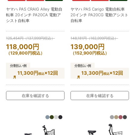
ヤマハ PAS CRAIG Alley 電動自
ヤマハ PAS Carigo 電動自転車
転車 20インチ PA20CA 電動ア
20インチ PA20CG 電動アシスト
シスト自転車
自転車
125,454
円
（
137,999
円
税込）
148,181
円
（
162,999
円
税込）
118,000
円
139,000
円
（
129,800
円
税込）
（
152,900
円
税込）
分割払い例
分割払い例
11,300円
×12回
13,300円
×12回
税込
税込
在庫を確認する
在庫を確認する