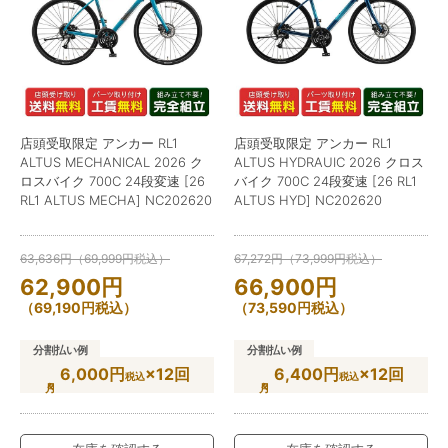
店頭受取限定 アンカー RL1
店頭受取限定 アンカー RL1
ALTUS MECHANICAL 2026 ク
ALTUS HYDRAUIC 2026 クロス
ロスバイク 700C 24段変速 [26
バイク 700C 24段変速 [26 RL1
RL1 ALTUS MECHA] NC202620
ALTUS HYD] NC202620
63,636
円
（
69,999
円
税込）
67,272
円
（
73,999
円
税込）
62,900
円
66,900
円
（
69,190
円
税込）
（
73,590
円
税込）
分割払い例
分割払い例
6,000円
×12回
6,400円
×12回
税込
税込