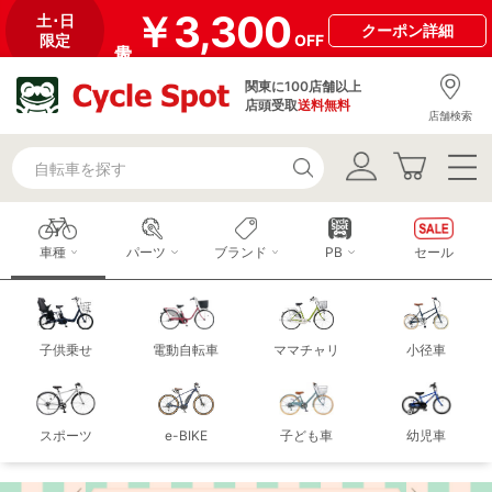
￥3,300
土･日
クーポン
詳細
限定
OFF
関東に100店舗以上
店頭受取
送料無料
店舗検索
車種
パーツ
ブランド
PB
セール
子供乗せ
電動自転車
ママチャリ
小径車
スポーツ
e-BIKE
子ども車
幼児車