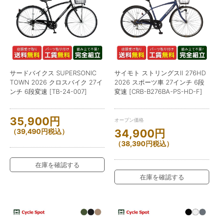
サードバイクス SUPERSONIC
サイモト ストリングスⅡ 276HD
TOWN 2026 クロスバイク 27イ
2026 スポーツ車 27インチ 6段
ンチ 6段変速 [TB-24-007]
変速 [CRB-B276BA-PS-HD-F]
35,900
円
オープン価格
（
39,490
円
税込）
34,900
円
（
38,390
円
税込）
在庫を確認する
在庫を確認する