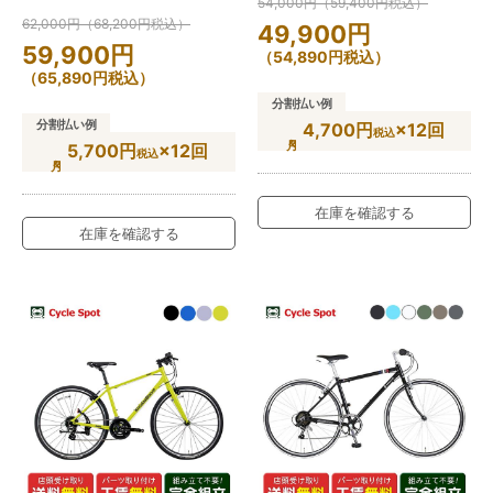
54,000
円
（
59,400
円
税込）
62,000
円
（
68,200
円
税込）
49,900
円
59,900
円
（
54,890
円
税込）
（
65,890
円
税込）
分割払い例
分割払い例
4,700円
×12回
税込
5,700円
×12回
税込
在庫を確認する
在庫を確認する