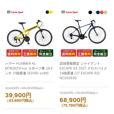
ハマー HUMMER AL-
店頭受取限定 ジャイアント
MTB2621Fsus スポーツ車 26イ
ESCAPE R3 2027 クロスバイク
ンチ 21段変速 [63190-xx99]
24段変速 [27 ESCAPE R3]
NC202630
42,000
円
（
46,200
円
税込）
72,000
円
（
79,200
円
税込）
39,900
円
68,900
円
（
43,890
円
税込）
（
75,790
円
税込）