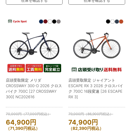
在庫を確認する
在庫を確認する
店頭受取限定 メリダ
店頭受取限定 ジャイアント
CROSSWAY 300-D 2026 クロス
ESCAPE RX 3 2026 クロスバイ
バイク 700C [27 CROSSWAY
ク 700C 16段変速 [26 ESCAPE
300] NC202616
RX 3]
70,000
円
（
77,000
円
税込）
79,000
円
（
86,900
円
税込）
64,900
円
74,900
円
（
71,390
円
税込）
（
82,390
円
税込）