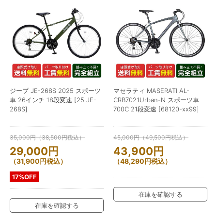
ジープ JE-268S 2025 スポーツ
マセラティ MASERATI AL-
車 26インチ 18段変速 [25 JE-
CRB7021Urban-N スポーツ車
268S]
700C 21段変速 [68120-xx99]
35,000
円
（
38,500
円
税込）
45,000
円
（
49,500
円
税込）
29,000
円
43,900
円
（
31,900
円
税込）
（
48,290
円
税込）
17%OFF
在庫を確認する
在庫を確認する