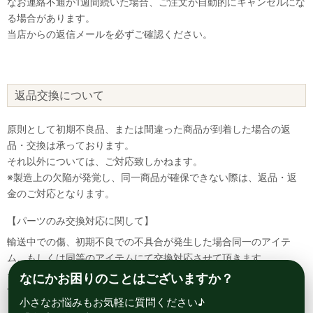
なお連絡不通が1週間続いた場合、ご注文が自動的にキャンセルにな
る場合があります。
当店からの返信メールを必ずご確認ください。
返品交換について
原則として初期不良品、または間違った商品が到着した場合の返
品・交換は承っております。
それ以外については、ご対応致しかねます。
※製造上の欠陥が発覚し、同一商品が確保できない際は、返品・返
金のご対応となります。
【パーツのみ交換対応に関して】
輸送中での傷、初期不良での不具合が発生した場合同一のアイテ
ム、もしくは同等のアイテムにて交換対応させて頂きます。
その場合該当部品を着払いにて返送して頂く必要が御座いますので
なにかお困りのことはございますか？
予めご了承ください。
小さなお悩みもお気軽に質問ください♪