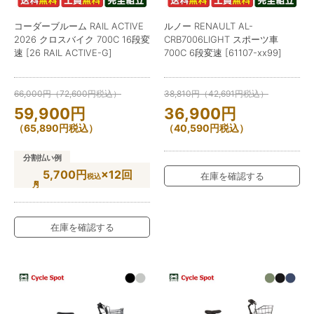
コーダーブルーム RAIL ACTIVE
ルノー RENAULT AL-
2026 クロスバイク 700C 16段変
CRB7006LIGHT スポーツ車
速 [26 RAIL ACTIVE-G]
700C 6段変速 [61107-xx99]
66,000
円
（
72,600
円
税込）
38,810
円
（
42,691
円
税込）
59,900
円
36,900
円
（
65,890
円
税込）
（
40,590
円
税込）
分割払い例
5,700円
×12回
在庫を確認する
税込
在庫を確認する