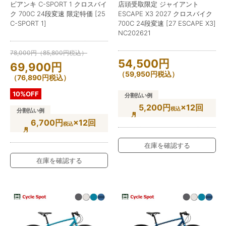
ビアンキ C-SPORT 1 クロスバイ
店頭受取限定 ジャイアント
ク 700C 24段変速 限定特価 [25
ESCAPE X3 2027 クロスバイク
C-SPORT 1]
700C 24段変速 [27 ESCAPE X3]
NC202621
78,000
円
（
85,800
円
税込）
54,500
円
69,900
円
（
59,950
円
税込）
（
76,890
円
税込）
10%OFF
分割払い例
5,200円
×12回
税込
分割払い例
6,700円
×12回
税込
在庫を確認する
在庫を確認する