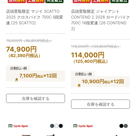
店頭受取限定 マジイ SCATTO
店頭受取限定 ジャイアント
2025 クロスバイク 700C 8段変
CONTEND 2 2026 ロードバイク
速 [25 SCATTO]
700C 16段変速 [26 CONTEND
2]
78,000
円
（
85,800
円
税込）
118,000
円
（
129,800
円
税込）
74,900
円
114,000
円
（
82,390
円
税込）
（
125,400
円
税込）
分割払い例
分割払い例
7,100円
×12回
税込
10,900円
×12回
税込
在庫を確認する
在庫を確認する