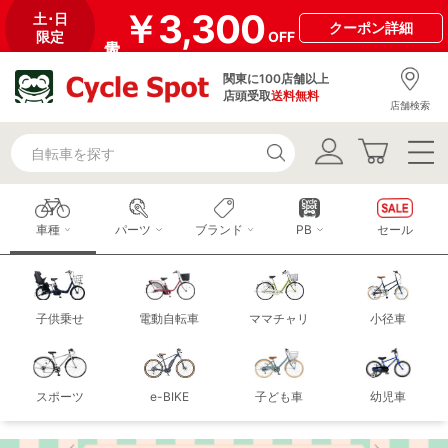
￥3,300
土･日
クーポン
詳細
限定
OFF
関東に100店舗以上
店頭受取
送料無料
店舗検索
車種
パーツ
ブランド
PB
セール
子供乗せ
電動自転車
ママチャリ
小径車
スポーツ
e-BIKE
子ども車
幼児車