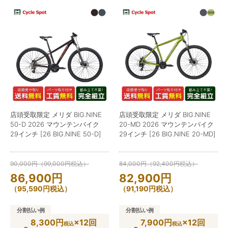
店頭受取限定 メリダ BIG.NINE
店頭受取限定 メリダ BIG.NINE
50-D 2026 マウンテンバイク
20-MD 2026 マウンテンバイク
29インチ [26 BIG.NINE 50-D]
29インチ [26 BIG.NINE 20-MD]
90,000
円
（
99,000
円
税込）
84,000
円
（
92,400
円
税込）
86,900
円
82,900
円
（
95,590
円
税込）
（
91,190
円
税込）
分割払い例
分割払い例
8,300円
×12回
7,900円
×12回
税込
税込