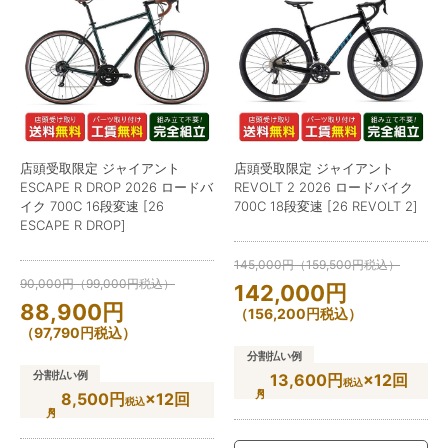
店頭受取限定 ジャイアント
店頭受取限定 ジャイアント
ESCAPE R DROP 2026 ロードバ
REVOLT 2 2026 ロードバイク
イク 700C 16段変速 [26
700C 18段変速 [26 REVOLT 2]
ESCAPE R DROP]
145,000
円
（
159,500
円
税込）
90,000
円
（
99,000
円
税込）
142,000
円
88,900
円
（
156,200
円
税込）
（
97,790
円
税込）
分割払い例
分割払い例
13,600円
×12回
税込
8,500円
×12回
税込