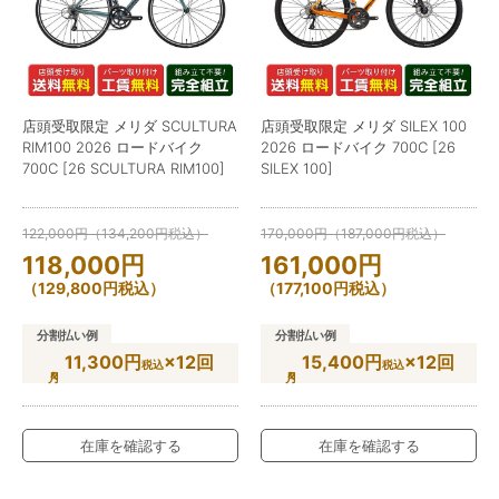
店頭受取限定 メリダ SCULTURA
店頭受取限定 メリダ SILEX 100
RIM100 2026 ロードバイク
2026 ロードバイク 700C [26
700C [26 SCULTURA RIM100]
SILEX 100]
122,000
円
（
134,200
円
税込）
170,000
円
（
187,000
円
税込）
118,000
円
161,000
円
（
129,800
円
税込）
（
177,100
円
税込）
分割払い例
分割払い例
11,300円
×12回
15,400円
×12回
税込
税込
在庫を確認する
在庫を確認する