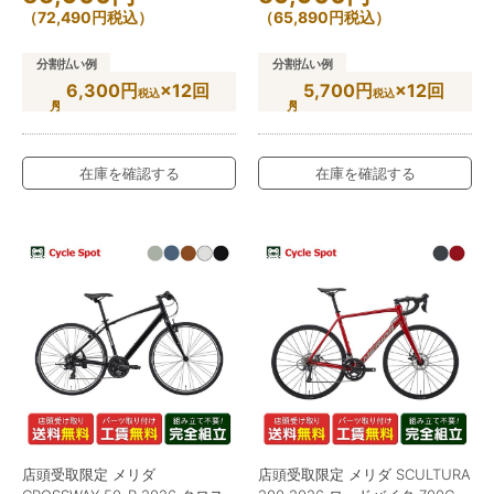
（
72,490
円
税込）
（
65,890
円
税込）
分割払い例
分割払い例
6,300円
×12回
5,700円
×12回
税込
税込
在庫を確認する
在庫を確認する
店頭受取限定 メリダ
店頭受取限定 メリダ SCULTURA