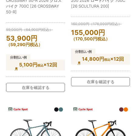
CROSSWAY 50-R 2026 クロス
200 2026 ロードバイク 700C
バイク 700C [26 CROSSWAY
[26 SCULTURA 200]
50-R]
160,000
円
（
176,000
円
税込）
59,000
円
（
64,900
円
税込）
155,000
円
53,900
円
（
170,500
円
税込）
（
59,290
円
税込）
分割払い例
分割払い例
14,800円
×12回
税込
5,100円
×12回
税込
在庫を確認する
在庫を確認する