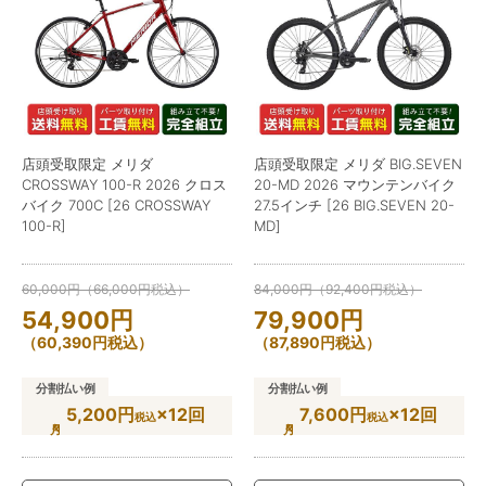
店頭受取限定 メリダ
店頭受取限定 メリダ BIG.SEVEN
CROSSWAY 100-R 2026 クロス
20-MD 2026 マウンテンバイク
バイク 700C [26 CROSSWAY
27.5インチ [26 BIG.SEVEN 20-
100-R]
MD]
60,000
円
（
66,000
円
税込）
84,000
円
（
92,400
円
税込）
54,900
円
79,900
円
（
60,390
円
税込）
（
87,890
円
税込）
分割払い例
分割払い例
5,200円
×12回
7,600円
×12回
税込
税込