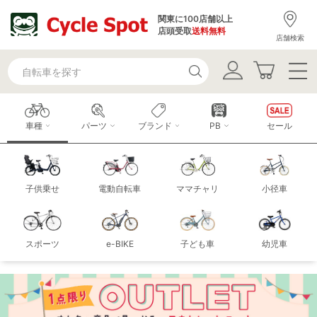
関東に100店舗以上
店頭受取
送料無料
店舗検索
車種
パーツ
ブランド
PB
セール
子供乗せ
電動自転車
ママチャリ
小径車
スポーツ
e-BIKE
子ども車
幼児車