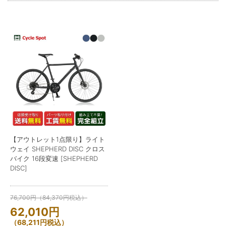
【アウトレット1点限り】ライト
ウェイ SHEPHERD DISC クロス
バイク 16段変速 [SHEPHERD
DISC]
76,700
円
（
84,370
円
税込）
62,010
円
（
68,211
円
税込）