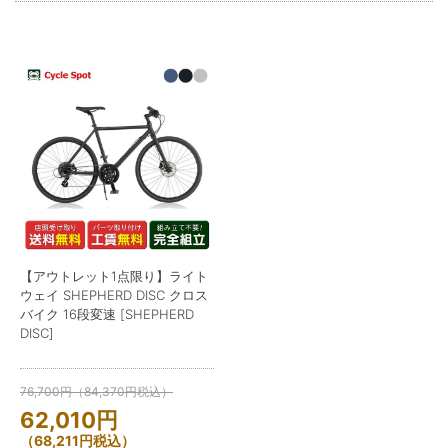
【アウトレット1点限り】ライト
ウェイ SHEPHERD DISC クロス
バイク 16段変速 [SHEPHERD
DISC]
76,700
円
（
84,370
円
税込）
62,010
円
（
68,211
円
税込）