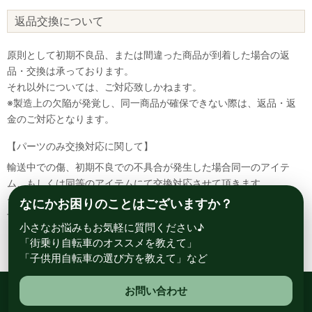
返品交換について
原則として初期不良品、または間違った商品が到着した場合の返
品・交換は承っております。
それ以外については、ご対応致しかねます。
※製造上の欠陥が発覚し、同一商品が確保できない際は、返品・返
金のご対応となります。
【パーツのみ交換対応に関して】
輸送中での傷、初期不良での不具合が発生した場合同一のアイテ
ム、もしくは同等のアイテムにて交換対応させて頂きます。
その場合該当部品を着払いにて返送して頂く必要が御座いますので
なにかお困りのことはございますか？
予めご了承ください。
小さなお悩みもお気軽に質問ください♪
「街乗り自転車のオススメを教えて」
「子供用自転車の選び方を教えて」など
お問い合わせ
総合自転車専門店 サイクルスポット ル・サイク