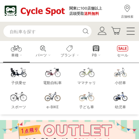
関東に100店舗以上
店頭受取
送料無料
店舗検索
車種
パーツ
ブランド
PB
セール
子供乗せ
電動自転車
ママチャリ
小径車
スポーツ
e-BIKE
子ども車
幼児車