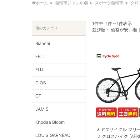
ホーム
自転車ジャンル別
スポーツ自転車
クロ
1件中 1件～1件表示
他のカテゴリ
並び順：
価格が安い順
Bianchi
FELT
FUJI
GIOS
GT
JAMIS
Khodaa Bloom
ミヤタサイクル フリー
LOUIS GARNEAU
フ クロスバイク [AFRF