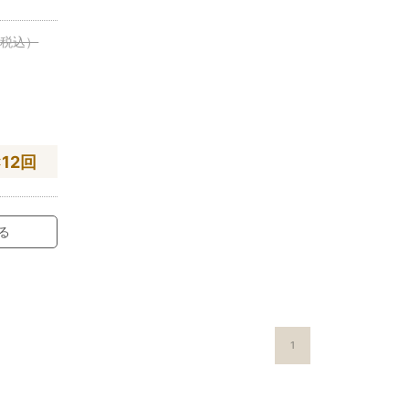
円
税込）
×12回
る
1