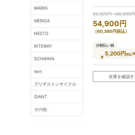
MARIN
60,909
円
（
66,999
MERIDA
54,900
円
（
60,390
円
税込）
NESTO
分割払い例
RITEWAY
5,200円
税込
SCHWINN
tern
在庫を確認す
ブリヂストンサイクル
GIANT
その他