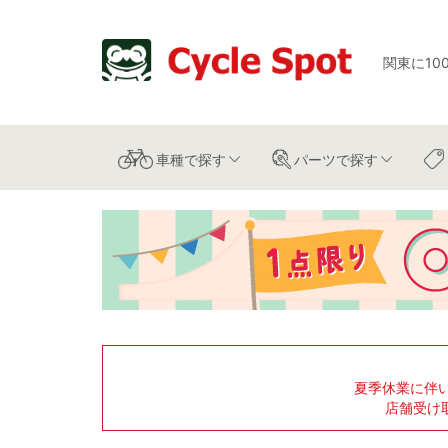
関東に10
車種
で探す
パーツ
で探す
夏季休業に伴
店舗受け