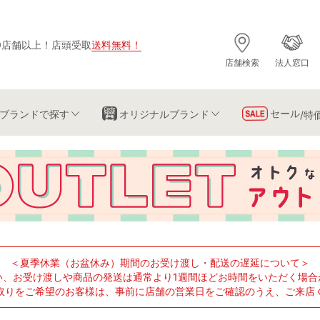
0店舗以上
！
店頭受取
送料無料
！
店舗検索
法人窓口
セール
ブランド
で探す
オリジナルブランド
/特
＜夏季休業（お盆休み）期間のお受け渡し・配送の遅延について＞
い、お受け渡しや商品の発送は通常より1週間ほどお時間をいただく場合
取りをご希望のお客様は、事前に店舗の営業日をご確認のうえ、ご来店