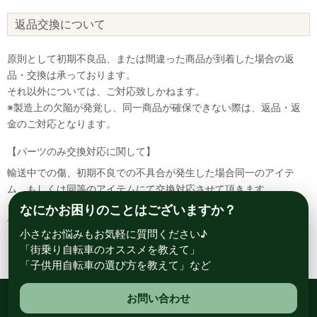
返品交換について
原則として初期不良品、または間違った商品が到着した場合の返
品・交換は承っております。
それ以外については、ご対応致しかねます。
※製造上の欠陥が発覚し、同一商品が確保できない際は、返品・返
金のご対応となります。
【パーツのみ交換対応に関して】
輸送中での傷、初期不良での不具合が発生した場合同一のアイテ
ム、もしくは同等のアイテムにて交換対応させて頂きます。
その場合該当部品を着払いにて返送して頂く必要が御座いますので
なにかお困りのことはございますか？
予めご了承ください。
小さなお悩みもお気軽に質問ください♪
「街乗り自転車のオススメを教えて」
「子供用自転車の選び方を教えて」など
お問い合わせ
総合自転車専門店 サイクルスポット ル・サイク