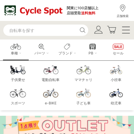
関東に100店舗以上
店頭受取
送料無料
店舗検索
車種
パーツ
ブランド
PB
セール
子供乗せ
電動自転車
ママチャリ
小径車
スポーツ
e-BIKE
子ども車
幼児車