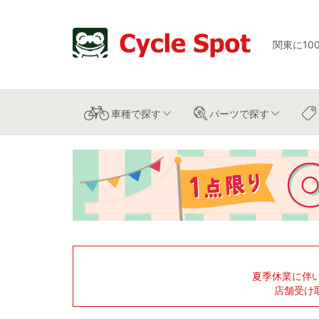
関東に10
車種
で探す
パーツ
で探す
夏季休業に伴
店舗受け