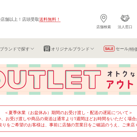
0店舗以上
！
店頭受取
送料無料
！
店舗検索
法人窓口
セール
ブランド
で探す
オリジナルブランド
/特
＜夏季休業（お盆休み）期間のお受け渡し・配送の遅延について＞
い、お受け渡しや商品の発送は通常より1週間ほどお時間をいただく場合
取りをご希望のお客様は、事前に店舗の営業日をご確認のうえ、ご来店