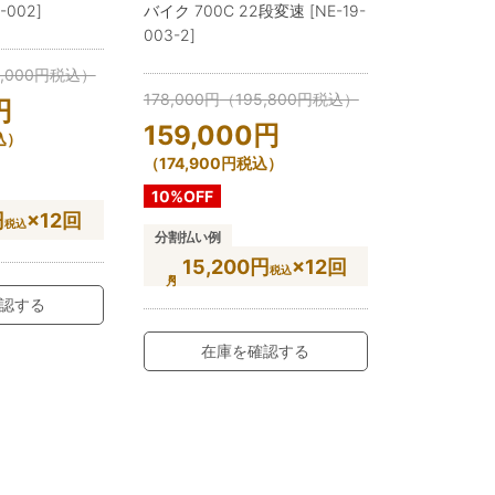
-002]
バイク 700C 22段変速 [NE-19-
003-2]
,000
円
税込）
178,000
円
（
195,800
円
税込）
円
159,000
円
込）
（
174,900
円
税込）
10%OFF
円
×12回
税込
分割払い例
15,200円
×12回
税込
認する
在庫を確認する