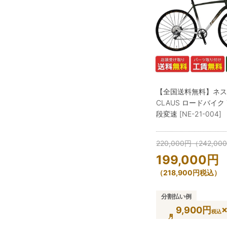
【全国送料無料】ネ
CLAUS ロードバイク 7
段変速 [NE-21-004]
220,000
円
（
242,00
199,000
円
（
218,900
円
税込）
分割払い例
9,900円
税込