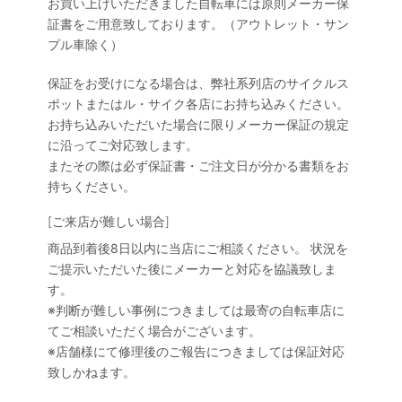
お買い上げいただきました自転車には原則メーカー保
証書をご用意致しております。（アウトレット・サン
プル車除く）
保証をお受けになる場合は、弊社系列店のサイクルス
ポットまたはル・サイク各店にお持ち込みください。
お持ち込みいただいた場合に限りメーカー保証の規定
に沿ってご対応致します。
またその際は必ず保証書・ご注文日が分かる書類をお
持ちください。
[ご来店が難しい場合]
商品到着後8日以内に当店にご相談ください。 状況を
ご提示いただいた後にメーカーと対応を協議致しま
す。
※判断が難しい事例につきましては最寄の自転車店に
てご相談いただく場合がございます。
※店舗様にて修理後のご報告につきましては保証対応
致しかねます。