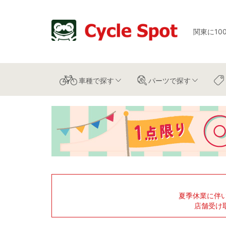
関東に10
車種
で探す
パーツ
で探す
夏季休業に伴
店舗受け