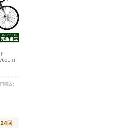
スト
00C 11
0
円
税込）
×24回