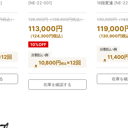
]
[NE-22-001]
18段変速 [NE-22
円
税込）
126,000
円
（
138,600
円
税込）
130,000
円
（
143
113,000
円
119,000
（
124,300
円
税込）
（
130,900
円
税
10%OFF
分割払い例
分割払い例
×12回
11,400
10,800円
×12回
税込
る
在庫を確
在庫を確認する