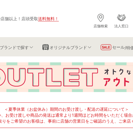
0店舗以上
！
店頭受取
送料無料
！
店舗検索
法人窓口
セール
ブランド
で探す
オリジナルブランド
/特
＜夏季休業（お盆休み）期間のお受け渡し・配送の遅延について＞
い、お受け渡しや商品の発送は通常より1週間ほどお時間をいただく場合
取りをご希望のお客様は、事前に店舗の営業日をご確認のうえ、ご来店