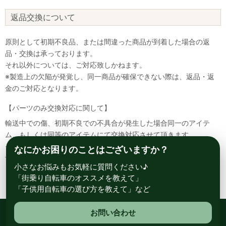
返品交換について
原則として初期不良品、または間違った商品が到着した場合の返
品・交換は承っております。
それ以外については、ご対応致しかねます。
※製造上の欠陥が発覚し、同一商品が確保できない際は、返品・返
金のご対応となります。
【パーツのみ交換対応に関して】
輸送中での傷、初期不良での不具合が発生した場合同一のアイテ
ム、もしくは同等のアイテムにて交換対応させて頂きます。
その場合該当部品を着払いにて返送して頂く必要が御座いますので
なにかお困りのことはございますか？
予めご了承ください。
小さなお悩みもお気軽に質問ください♪
「街乗り自転車のオススメを教えて」
「子供用自転車の選び方を教えて」など
お問い合わせ
総合自転車専門店 サイクルスポット ル・サイク