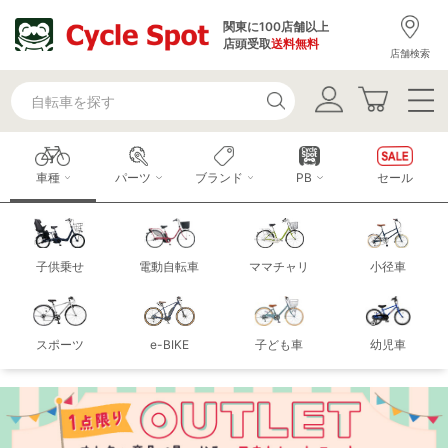
関東に100店舗以上
店頭受取
送料無料
店舗検索
車種
パーツ
ブランド
PB
セール
子供乗せ
電動自転車
ママチャリ
小径車
スポーツ
e-BIKE
子ども車
幼児車