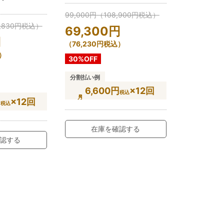
99,000
円
（
108,900
円
税込）
,830
円
税込）
69,300
円
円
（
76,230
円
税込）
）
30%OFF
分割払い例
6,600円
×12回
税込
円
×12回
税込
在庫を確認する
認する