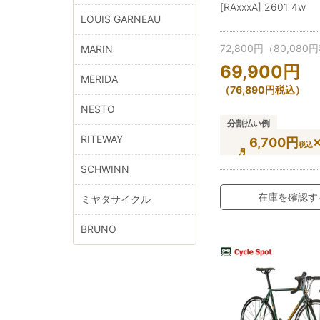
[RAxxxA] 2601_4w
LOUIS GARNEAU
72,800
円
（
80,080
円
MARIN
69,900
円
MERIDA
（
76,890
円
税込）
NESTO
分割払い例
RITEWAY
6,700円
税込
SCHWINN
在庫を確認す
ミヤタサイクル
BRUNO