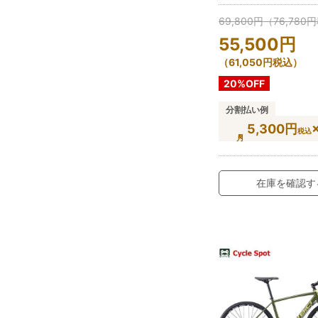
69,800
円
（
76,780
円
55,500
円
（
61,050
円
税込）
20%OFF
分割払い例
5,300円
税込
在庫を確認す