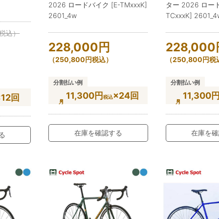
2026 ロードバイク [E-TMxxxK]
ター 2026 ロー
2601_4w
TCxxxK] 2601_4
税込）
228,000
円
228,000
（
250,800
円
税込）
（
250,800
円
税
分割払い例
分割払い例
11,300円
×24回
11,300
×12回
税込
在庫を確認する
在庫を確
る