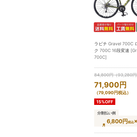
ラビチ Gravel 700
ク 700C 16段変速 [Gr
700C]
84,800
円
（
93,280
円
71,900
円
（
79,090
円
税込）
15%OFF
分割払い例
6,800円
税込