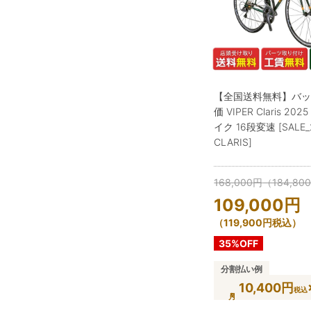
【全国送料無料】バッ
価 VIPER Claris 20
イク 16段変速 [SALE_2
CLARIS]
168,000
円
（
184,80
109,000
円
（
119,900
円
税込）
35%OFF
分割払い例
10,400円
税込