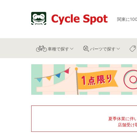
関東に10
車種
で探す
パーツ
で探す
夏季休業に伴
店舗受け