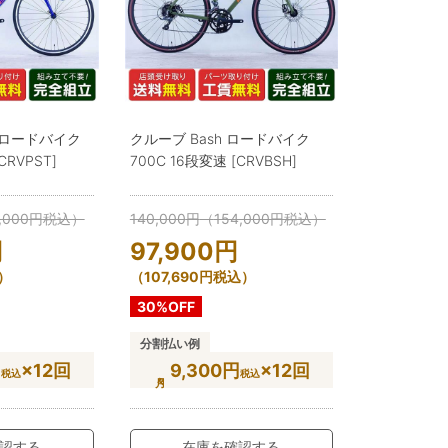
o ロードバイク
クルーブ Bash ロードバイク
CRVPST]
700C 16段変速 [CRVBSH]
,000
円
税込）
140,000
円
（
154,000
円
税込）
円
97,900
円
）
（
107,690
円
税込）
30%OFF
分割払い例
円
×12回
9,300円
×12回
税込
税込
認する
在庫を確認する