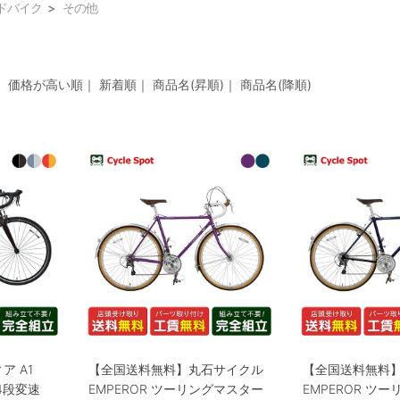
ドバイク
その他
｜
価格が高い順
｜
新着順
｜
商品名(昇順)
｜
商品名(降順)
ア A1
【全国送料無料】丸石サイクル
【全国送料無料
14段変速
EMPEROR ツーリングマスター
EMPEROR ツ