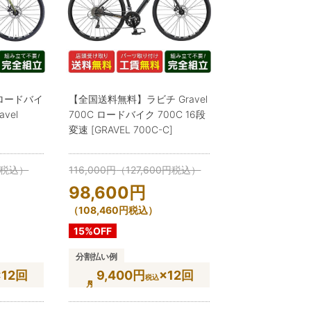
C ロードバイ
【全国送料無料】ラビチ Gravel
avel
700C ロードバイク 700C 16段
変速 [GRAVEL 700C-C]
税込）
116,000
円
（
127,600
円
税込）
98,600
円
（
108,460
円
税込）
15%OFF
分割払い例
×12回
9,400円
×12回
税込