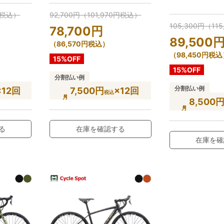
税込）
92,700
円
（
101,970
円
税込）
105,300
円
（
115
78,700
円
89,500
（
86,570
円
税込）
（
98,450
円
税込
15%OFF
15%OFF
分割払い例
分割払い例
×12回
7,500円
×12回
税込
8,500
る
在庫を確認する
在庫を確