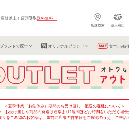
0店舗以上
！
店頭受取
送料無料
！
店舗検索
法人窓口
セール
ブランド
で探す
オリジナルブランド
/特
＜夏季休業（お盆休み）期間のお受け渡し・配送の遅延について＞
い、お受け渡しや商品の発送は通常より1週間ほどお時間をいただく場合
取りをご希望のお客様は、事前に店舗の営業日をご確認のうえ、ご来店