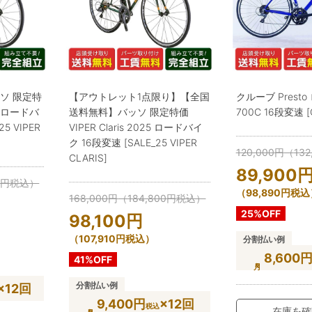
ソ 限定特
【アウトレット1点限り】【全国
クルーブ Prest
25 ロードバ
送料無料】バッソ 限定特価
700C 16段変速 [
5 VIPER
VIPER Claris 2025 ロードバイ
ク 16段変速 [SALE_25 VIPER
120,000
円
（
132
CLARIS]
89,900
0
円
税込）
（
98,890
円
税込
168,000
円
（
184,800
円
税込）
25%OFF
98,100
円
（
107,910
円
税込）
分割払い例
8,600
41%OFF
分割払い例
×12回
9,400円
×12回
税込
在庫を確