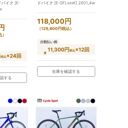
ドバイク [E-
ドバイク [E-GFLxxxK] 2601_4w
w
118,000
円
円
（
129,800
円
税込）
込）
分割払い例
11,300円
×12回
税込
円
×24回
税込
在庫を確認する
認する