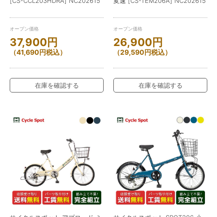
[CS-CCL203HDRA] NC202615
変速 [CS-TEM206A] NC202615
オープン価格
オープン価格
37,900
円
26,900
円
（
41,690
円
税込）
（
29,590
円
税込）
在庫を確認する
在庫を確認する