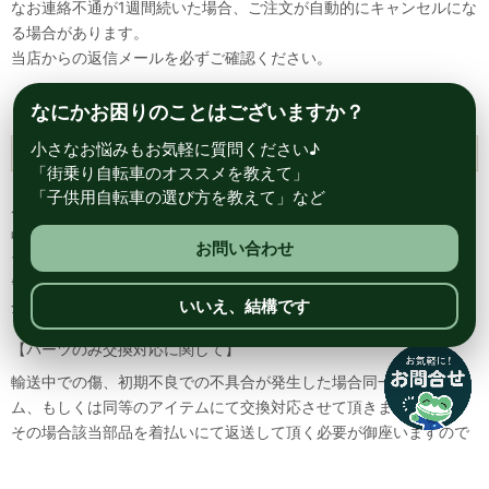
なお連絡不通が1週間続いた場合、ご注文が自動的にキャンセルにな
る場合があります。
当店からの返信メールを必ずご確認ください。
なにかお困りのことはございますか？
小さなお悩みもお気軽に質問ください♪
返品交換について
「街乗り自転車のオススメを教えて」
「子供用自転車の選び方を教えて」など
原則として初期不良品、または間違った商品が到着した場合の返
品・交換は承っております。
お問い合わせ
それ以外については、ご対応致しかねます。
※製造上の欠陥が発覚し、同一商品が確保できない際は、返品・返
いいえ、結構です
金のご対応となります。
【パーツのみ交換対応に関して】
輸送中での傷、初期不良での不具合が発生した場合同一のアイテ
ム、もしくは同等のアイテムにて交換対応させて頂きます。
その場合該当部品を着払いにて返送して頂く必要が御座いますので
予めご了承ください。