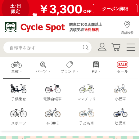
￥3,300
土･日
クーポン
詳細
限定
OFF
関東に100店舗以上
店頭受取
送料無料
店舗検索
車種
パーツ
ブランド
PB
セール
子供乗せ
電動自転車
ママチャリ
小径車
スポーツ
e-BIKE
子ども車
幼児車