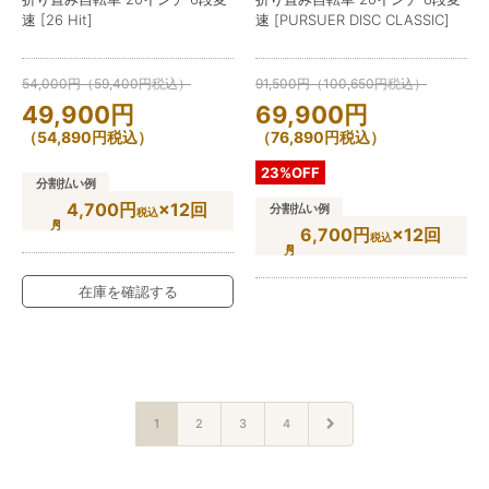
速 [26 Hit]
速 [PURSUER DISC CLASSIC]
54,000
円
（
59,400
円
税込）
91,500
円
（
100,650
円
税込）
49,900
円
69,900
円
（
54,890
円
税込）
（
76,890
円
税込）
23%OFF
分割払い例
4,700円
×12回
分割払い例
税込
6,700円
×12回
税込
在庫を確認する
1
2
3
4