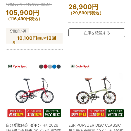
108,150
円
（
118,965
円
税込）
26,900
円
105,900
円
（
29,590
円
税込）
（
116,490
円
税込）
分割払い例
在庫を確認する
10,100円
×12回
税込
店頭受取限定 ダホン Hit 2026
ESR PURSUER DISC CLASSIC
折り畳み自転車 20インチ 6段変
折り畳み自転車 20インチ 8段変