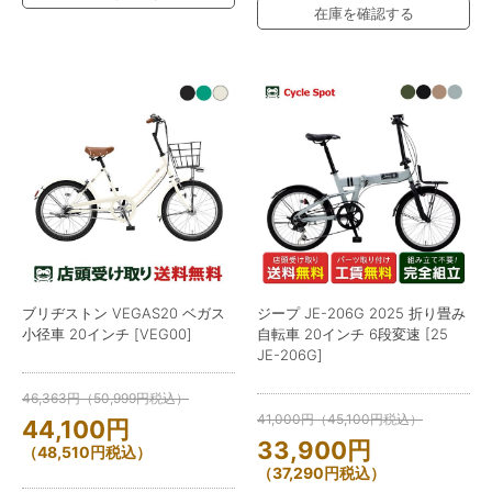
在庫を確認する
ブリヂストン VEGAS20 ベガス
ジープ JE-206G 2025 折り畳み
小径車 20インチ [VEG00]
自転車 20インチ 6段変速 [25
JE-206G]
46,363
円
（
50,999
円
税込）
41,000
円
（
45,100
円
税込）
44,100
円
33,900
円
（
48,510
円
税込）
（
37,290
円
税込）