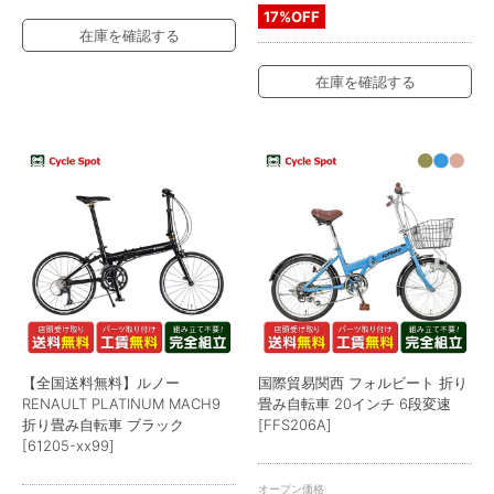
17%OFF
在庫を確認する
在庫を確認する
【全国送料無料】ルノー
国際貿易関西 フォルビート 折り
RENAULT PLATINUM MACH9
畳み自転車 20インチ 6段変速
折り畳み自転車 ブラック
[FFS206A]
[61205-xx99]
オープン価格