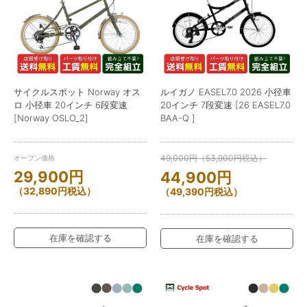
サイクルスポット Norway オス
ルイガノ EASEL7.0 2026 小径車
ロ 小径車 20インチ 6段変速
20インチ 7段変速 [26 EASEL7.0
[Norway OSLO_2]
BAA-Q ]
49,000
円
（
53,900
円
税込）
オープン価格
29,900
円
44,900
円
（
32,890
円
税込）
（
49,390
円
税込）
在庫を確認する
在庫を確認する