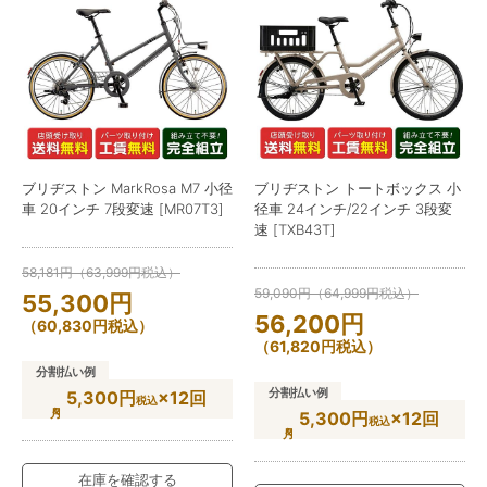
ブリヂストン MarkRosa M7 小径
ブリヂストン トートボックス 小
車 20インチ 7段変速 [MR07T3]
径車 24インチ/22インチ 3段変
速 [TXB43T]
58,181
円
（
63,999
円
税込）
59,090
円
（
64,999
円
税込）
55,300
円
56,200
円
（
60,830
円
税込）
（
61,820
円
税込）
分割払い例
分割払い例
5,300円
×12回
税込
5,300円
×12回
税込
在庫を確認する