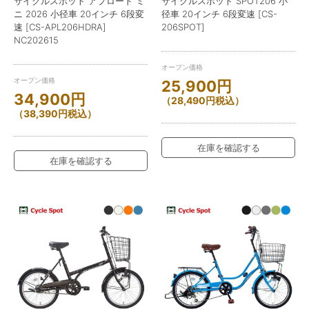
サイクルスポット アプロード ミ
サイクルスポット SPOT206 小
ニ 2026 小径車 20インチ 6段変
径車 20インチ 6段変速 [CS-
速 [CS-APL206HDRA]
206SPOT]
NC202615
オープン価格
オープン価格
25,900
円
34,900
円
（
28,490
円
税込）
（
38,390
円
税込）
在庫を確認する
在庫を確認する