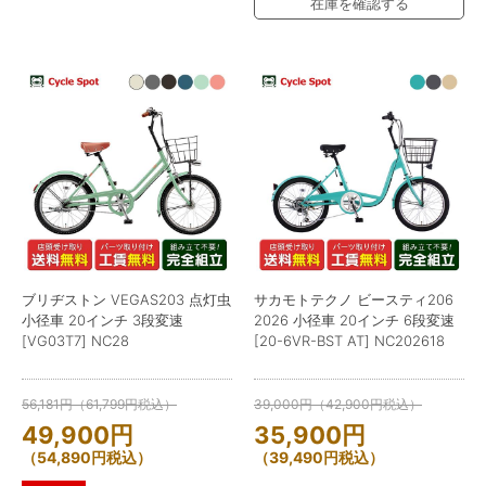
在庫を確認する
ブリヂストン VEGAS203 点灯虫
サカモトテクノ ビースティ206
小径車 20インチ 3段変速
2026 小径車 20インチ 6段変速
[VG03T7] NC28
[20-6VR-BST AT] NC202618
56,181
円
（
61,799
円
税込）
39,000
円
（
42,900
円
税込）
49,900
円
35,900
円
（
54,890
円
税込）
（
39,490
円
税込）