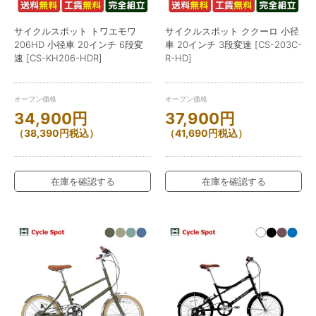
サイクルスポット トワエモワ
サイクルスポット ククーロ 小径
206HD 小径車 20インチ 6段変
車 20インチ 3段変速 [CS-203C-
速 [CS-KH206-HDR]
R-HD]
オープン価格
オープン価格
34,900
円
37,900
円
（
38,390
円
税込）
（
41,690
円
税込）
在庫を確認する
在庫を確認する