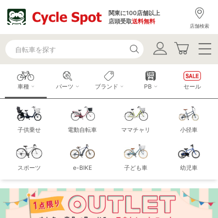
関東に100店舗以上
店頭受取
送料無料
店舗検索
車種
パーツ
ブランド
PB
セール
子供乗せ
電動自転車
ママチャリ
小径車
スポーツ
e-BIKE
子ども車
幼児車