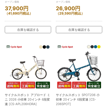
オープン価格
オープン価格
37,900
円
26,900
円
（
41,690
円
税込）
（
29,590
円
税込）
在庫を確認する
在庫を確認する
サイクルスポット アプロード ミ
サイクルスポット SPOT206 小
ニ 2026 小径車 20インチ 6段変
径車 20インチ 6段変速 [CS-
速 [CS-APL206HDRA]
206SPOT]