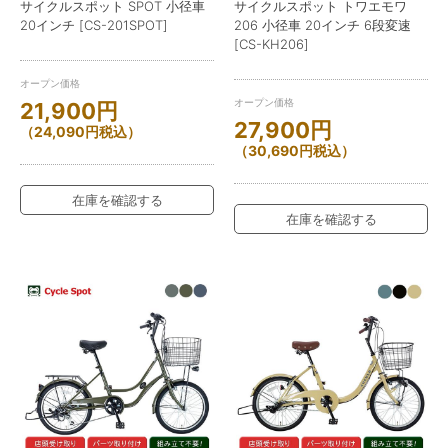
サイクルスポット SPOT 小径車
サイクルスポット トワエモワ
20インチ [CS-201SPOT]
206 小径車 20インチ 6段変速
[CS-KH206]
オープン価格
オープン価格
21,900
円
27,900
円
（
24,090
円
税込）
（
30,690
円
税込）
在庫を確認する
在庫を確認する