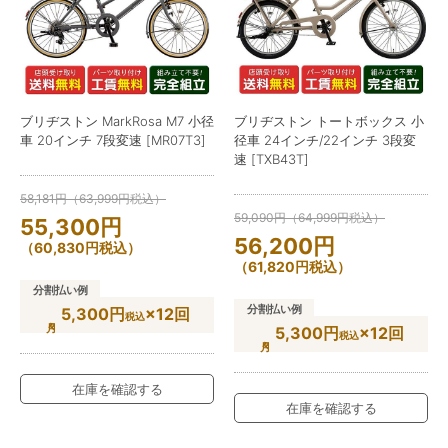
ブリヂストン MarkRosa M7 小径
ブリヂストン トートボックス 小
車 20インチ 7段変速 [MR07T3]
径車 24インチ/22インチ 3段変
速 [TXB43T]
58,181
円
（
63,999
円
税込）
59,090
円
（
64,999
円
税込）
55,300
円
56,200
円
（
60,830
円
税込）
（
61,820
円
税込）
分割払い例
分割払い例
5,300円
×12回
税込
5,300円
×12回
税込
在庫を確認する
在庫を確認する