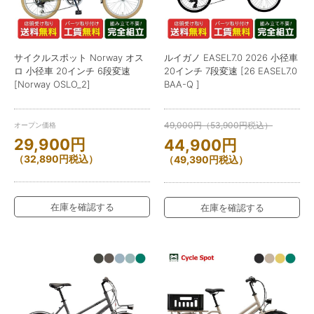
サイクルスポット Norway オス
ルイガノ EASEL7.0 2026 小径車
ロ 小径車 20インチ 6段変速
20インチ 7段変速 [26 EASEL7.0
[Norway OSLO_2]
BAA-Q ]
49,000
円
（
53,900
円
税込）
オープン価格
29,900
円
44,900
円
（
32,890
円
税込）
（
49,390
円
税込）
在庫を確認する
在庫を確認する