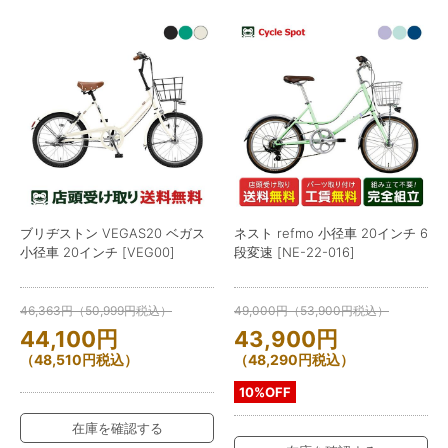
ブリヂストン VEGAS20 ベガス
ネスト refmo 小径車 20インチ 6
小径車 20インチ [VEG00]
段変速 [NE-22-016]
46,363
円
（
50,999
円
税込）
49,000
円
（
53,900
円
税込）
44,100
円
43,900
円
（
48,510
円
税込）
（
48,290
円
税込）
10%OFF
在庫を確認する