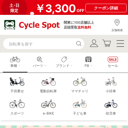
￥3,300
土･日
クーポン
詳細
限定
OFF
関東に100店舗以上
店頭受取
送料無料
店舗検索
車種
パーツ
ブランド
PB
セール
子供乗せ
電動自転車
ママチャリ
小径車
スポーツ
e-BIKE
子ども車
幼児車