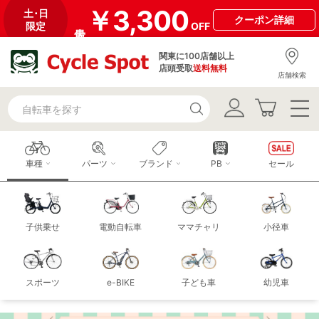
￥3,300
土･日
クーポン
詳細
限定
OFF
関東に100店舗以上
店頭受取
送料無料
店舗検索
車種
パーツ
ブランド
PB
セール
子供乗せ
電動自転車
ママチャリ
小径車
スポーツ
e-BIKE
子ども車
幼児車