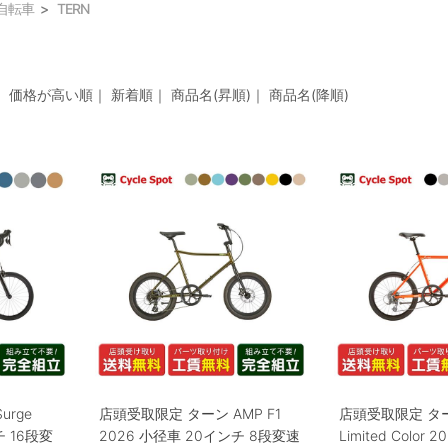
自転車
TERN
｜
価格が高い順
｜
新着順
｜
商品名(昇順)
｜
商品名(降順)
urge
店頭受取限定 ターン AMP F1
店頭受取限定 ターン
チ 16段変
2026 小径車 20インチ 8段変速
Limited Color 