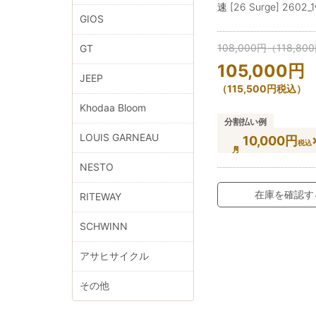
速 [26 Surge] 2602_
GIOS
108,000
円
（
118,800
GT
105,000
円
JEEP
（
115,500
円
税込）
Khodaa Bloom
分割払い例
LOUIS GARNEAU
10,000円
税込
NESTO
在庫を確認す
RITEWAY
SCHWINN
アサヒサイクル
その他