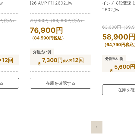
1w
[26 AMP F1] 2602_1w
インチ 8段変速 [26
2602_1w
円
税込）
79,000
円
（
86,900
円
税込）
63,600
円
（
69,
76,900
円
58,900
（
84,590
円
税込）
（
64,790
円
税込
分割払い例
分割払い例
×12回
7,300円
×12回
税込
5,600
る
在庫を確認する
在庫を確
1