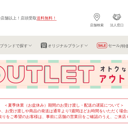
0店舗以上
！
店頭受取
送料無料
！
店舗検索
法人窓口
セール
ブランド
で探す
オリジナルブランド
/特
＜夏季休業（お盆休み）期間のお受け渡し・配送の遅延について＞
い、お受け渡しや商品の発送は通常より1週間ほどお時間をいただく場合
取りをご希望のお客様は、事前に店舗の営業日をご確認のうえ、ご来店