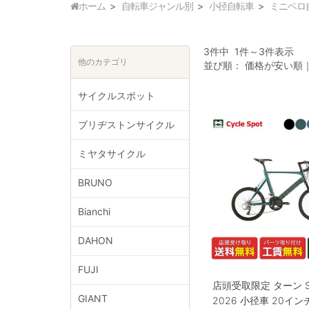
ホーム
自転車ジャンル別
小径自転車
ミニベロ
3件中 1件～3件表示
他のカテゴリ
並び順：
価格が安い順
サイクルスポット
ブリヂストンサイクル
ミヤタサイクル
BRUNO
Bianchi
DAHON
FUJI
店頭受取限定 ターン S
GIANT
2026 小径車 20イン