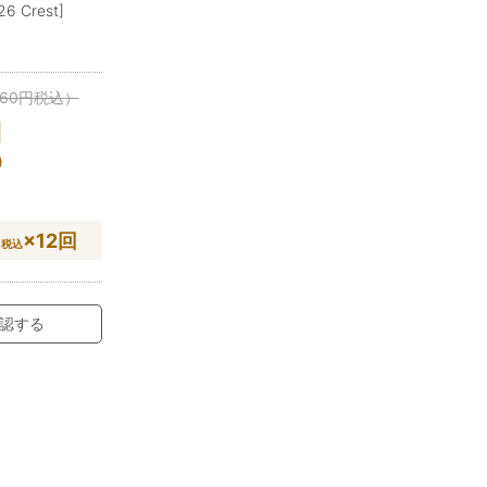
 Crest]
960
円
税込）
円
）
円
×12回
税込
認する