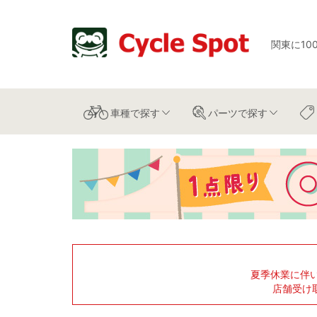
関東に10
車種
で探す
パーツ
で探す
夏季休業に伴
店舗受け