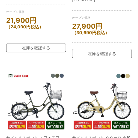
オープン価格
オープン価格
21,900
円
27,900
円
（
24,090
円
税込）
（
30,690
円
税込）
在庫を確認する
在庫を確認する
サイクルスポット トワエモワ
サイクルスポット ククーロ 小径