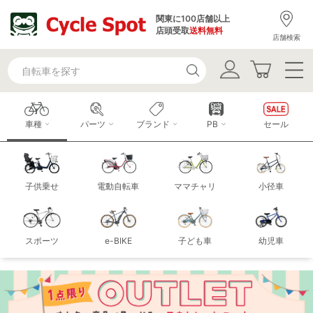
関東に100店舗以上
店頭受取
送料無料
店舗検索
車種
パーツ
ブランド
PB
セール
子供乗せ
電動自転車
ママチャリ
小径車
スポーツ
e-BIKE
子ども車
幼児車