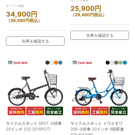
オープン価格
25,900
円
34,900
円
（
28,490
円
税込）
（
38,390
円
税込）
在庫を確認する
在庫を確認する
サイクルスポット SPOT 小径車
サイクルスポット トワエモワ
20インチ [CS-201SPOT]
206 小径車 20インチ 6段変速
[CS-KH206]