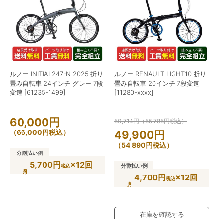
ルノー INITIAL247-N 2025 折り
ルノー RENAULT LIGHT10 折り
畳み自転車 24インチ グレー 7段
畳み自転車 20インチ 7段変速
変速 [61235-1499]
[11280-xxxx]
60,000
円
50,714
円
（
55,785
円
税込）
（
66,000
円
税込）
49,900
円
（
54,890
円
税込）
分割払い例
5,700円
×12回
分割払い例
税込
4,700円
×12回
税込
在庫を確認する