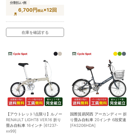
分割払い例
6,700円
×12回
税込
在庫を確認する
【アウトレット1点限り】ルノー
国際貿易関西 アーカンディー 折
RENAULT LIGHT8 VER.16 折り
り畳み自転車 20インチ 6段変速
畳み自転車 16インチ [61237-
[FAS206HDA]
xx99]