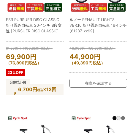
ESR PURSUER DISC CLASSIC
ルノー RENAULT LIGHT8
折り畳み自転車 20インチ 8段変
VER.16 折り畳み自転車 16インチ
速 [PURSUER DISC CLASSIC]
[61237-xx99]
91,500
円
（
100,650
円
税込）
46,000
円
（
50,600
円
税込）
69,900
円
44,900
円
（
76,890
円
税込）
（
49,390
円
税込）
23%OFF
分割払い例
在庫を確認する
6,700円
×12回
税込