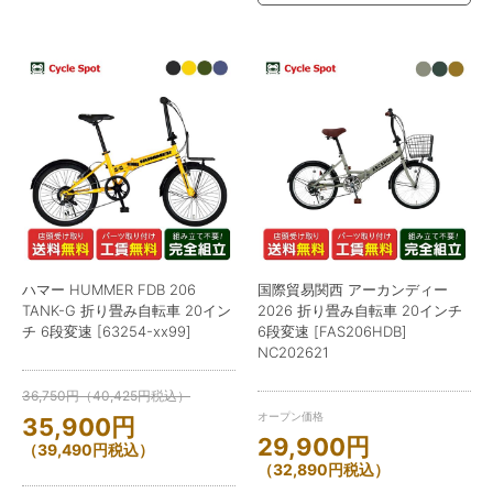
ハマー HUMMER FDB 206
国際貿易関西 アーカンディー
TANK-G 折り畳み自転車 20イン
2026 折り畳み自転車 20インチ
チ 6段変速 [63254-xx99]
6段変速 [FAS206HDB]
NC202621
36,750
円
（
40,425
円
税込）
オープン価格
35,900
円
29,900
円
（
39,490
円
税込）
（
32,890
円
税込）