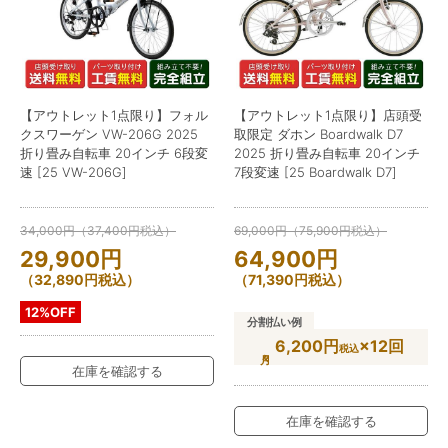
【アウトレット1点限り】フォル
【アウトレット1点限り】店頭受
クスワーゲン VW-206G 2025
取限定 ダホン Boardwalk D7
折り畳み自転車 20インチ 6段変
2025 折り畳み自転車 20インチ
速 [25 VW-206G]
7段変速 [25 Boardwalk D7]
34,000
円
（
37,400
円
税込）
69,000
円
（
75,900
円
税込）
29,900
円
64,900
円
（
32,890
円
税込）
（
71,390
円
税込）
12%OFF
分割払い例
6,200円
×12回
税込
在庫を確認する
在庫を確認する