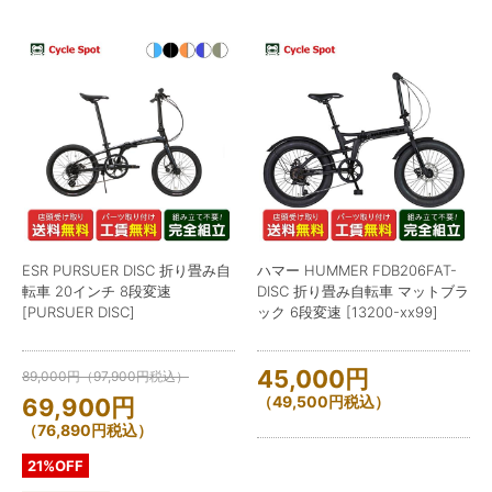
ESR PURSUER DISC 折り畳み自
ハマー HUMMER FDB206FAT-
転車 20インチ 8段変速
DISC 折り畳み自転車 マットブラ
[PURSUER DISC]
ック 6段変速 [13200-xx99]
45,000
円
89,000
円
（
97,900
円
税込）
（
49,500
円
税込）
69,900
円
（
76,890
円
税込）
21%OFF