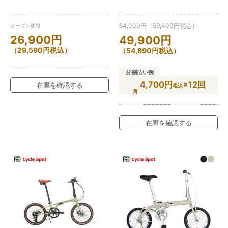
54,000
円
（
59,400
円
税込）
オープン価格
26,900
円
49,900
円
（
29,590
円
税込）
（
54,890
円
税込）
分割払い例
4,700円
×12回
在庫を確認する
税込
在庫を確認する