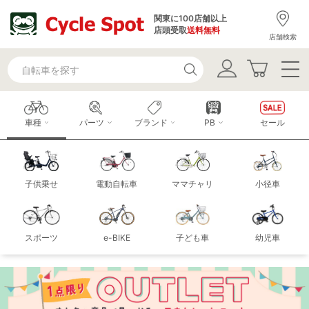
関東に100店舗以上
店頭受取
送料無料
店舗検索
車種
パーツ
ブランド
PB
セール
子供乗せ
電動自転車
ママチャリ
小径車
スポーツ
e-BIKE
子ども車
幼児車