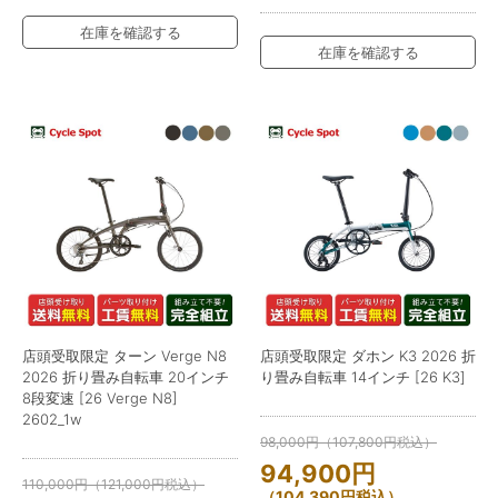
在庫を確認する
在庫を確認する
店頭受取限定 ターン Verge N8
店頭受取限定 ダホン K3 2026 折
2026 折り畳み自転車 20インチ
り畳み自転車 14インチ [26 K3]
8段変速 [26 Verge N8]
2602_1w
98,000
円
（
107,800
円
税込）
94,900
円
110,000
円
（
121,000
円
税込）
（
104,390
円
税込）