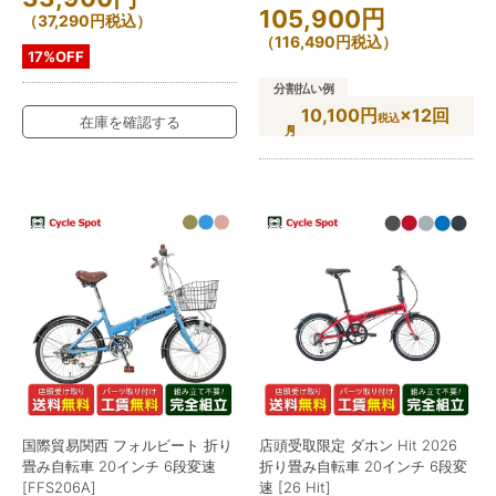
105,900
円
（
37,290
円
税込）
（
116,490
円
税込）
17%OFF
分割払い例
10,100円
×12回
税込
在庫を確認する
国際貿易関西 フォルビート 折り
店頭受取限定 ダホン Hit 2026
畳み自転車 20インチ 6段変速
折り畳み自転車 20インチ 6段変
[FFS206A]
速 [26 Hit]