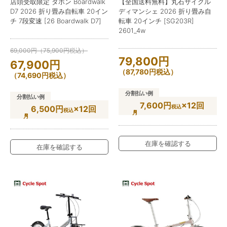
店頭受取限定 ダホン Boardwalk
【全国送料無料】丸石サイクル
D7 2026 折り畳み自転車 20イン
ディマンシェ 2026 折り畳み自
チ 7段変速 [26 Boardwalk D7]
転車 20インチ [SG203R]
2601_4w
69,000
円
（
75,900
円
税込）
79,800
円
67,900
円
（
87,780
円
税込）
（
74,690
円
税込）
分割払い例
分割払い例
7,600円
×12回
税込
6,500円
×12回
税込
在庫を確認する
在庫を確認する