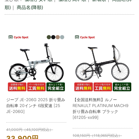
順)
｜
商品名(降順)
ジープ JE-206G 2025 折り畳み
【全国送料無料】ルノー
自転車 20インチ 6段変速 [25
RENAULT PLATINUM MACH9
JE-206G]
折り畳み自転車 ブラック
[61205-xx99]
41,000
円
（
45,100
円
税込）
108,150
円
（
118,965
円
税込）
33,900
円