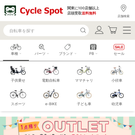
関東に100店舗以上
店頭受取
送料無料
店舗検索
車種
パーツ
ブランド
PB
セール
子供乗せ
電動自転車
ママチャリ
小径車
スポーツ
e-BIKE
子ども車
幼児車