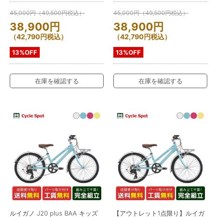
45,000
円
（
49,500
円
税込）
45,000
円
（
49,500
円
税込）
38,900
円
38,900
円
（
42,790
円
税込）
（
42,790
円
税込）
13%OFF
13%OFF
在庫を確認する
在庫を確認する
ルイガノ J20 plus BAA キッズ
【アウトレット1点限り】ルイガ