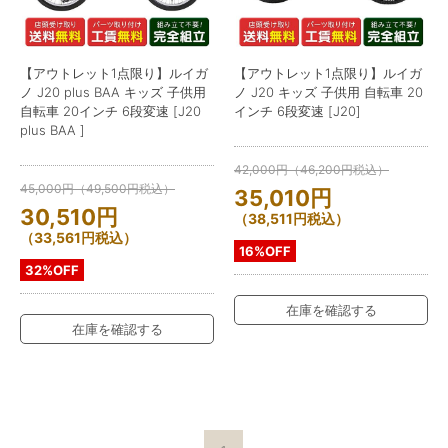
【アウトレット1点限り】ルイガ
【アウトレット1点限り】ルイガ
ノ J20 plus BAA キッズ 子供用
ノ J20 キッズ 子供用 自転車 20
自転車 20インチ 6段変速 [J20
インチ 6段変速 [J20]
plus BAA ]
42,000
円
（
46,200
円
税込）
45,000
円
（
49,500
円
税込）
35,010
円
30,510
円
（
38,511
円
税込）
（
33,561
円
税込）
16%OFF
32%OFF
在庫を確認する
在庫を確認する