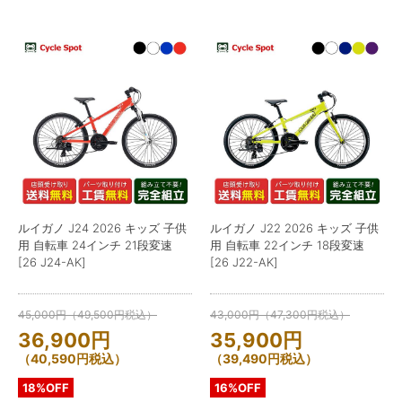
ルイガノ J24 2026 キッズ 子供
ルイガノ J22 2026 キッズ 子供
用 自転車 24インチ 21段変速
用 自転車 22インチ 18段変速
[26 J24-AK]
[26 J22-AK]
45,000
円
（
49,500
円
税込）
43,000
円
（
47,300
円
税込）
36,900
円
35,900
円
（
40,590
円
税込）
（
39,490
円
税込）
18%OFF
16%OFF