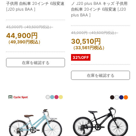
子供用 自転車 20インチ 6段変速
ノ J20 plus BAA キッズ 子供用
[J20 plus BAA ]
自転車 20インチ 6段変速 [J20
plus BAA ]
45,000
円
（
49,500
円
税込）
45,000
円
（
49,500
円
税込）
44,900
円
30,510
円
（
49,390
円
税込）
（
33,561
円
税込）
32%OFF
在庫を確認する
在庫を確認する