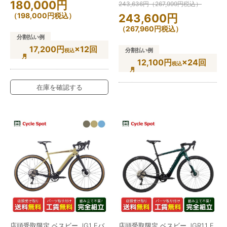
180,000
円
243,636
円
（
267,999
円
税込）
（
198,000
円
税込）
243,600
円
（
267,960
円
税込）
分割払い例
17,200円
×12回
分割払い例
税込
12,100円
×24回
税込
在庫を確認する
店頭受取限定 ベスビー JG1 Eバ
店頭受取限定 ベスビー JGR1.1 E