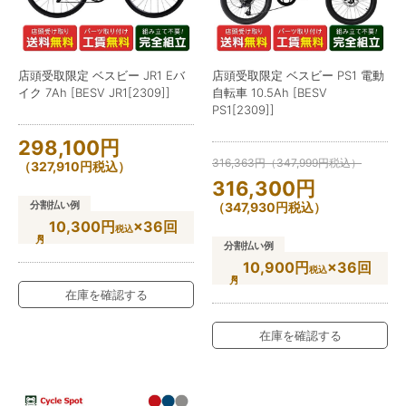
店頭受取限定 ベスビー JR1 Eバ
店頭受取限定 ベスビー PS1 電動
イク 7Ah [BESV JR1[2309]]
自転車 10.5Ah [BESV
PS1[2309]]
298,100
円
316,363
円
（
347,999
円
税込）
（
327,910
円
税込）
316,300
円
分割払い例
（
347,930
円
税込）
10,300円
×36回
税込
分割払い例
10,900円
×36回
税込
在庫を確認する
在庫を確認する