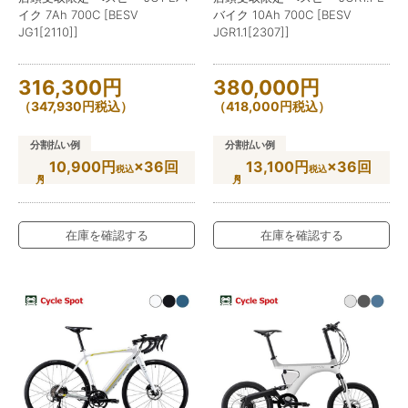
イク 7Ah 700C [BESV
バイク 10Ah 700C [BESV
JG1[2110]]
JGR1.1[2307]]
316,300
円
380,000
円
（
347,930
円
税込）
（
418,000
円
税込）
分割払い例
分割払い例
10,900円
×36回
13,100円
×36回
税込
税込
在庫を確認する
在庫を確認する