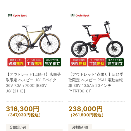
【アウトレット1点限り】店頭受
【アウトレット1点限り】店頭受
取限定 ベスビー JG1 Eバイク
取限定 ベスビー PSA1 電動自転
36V 7.0Ah 700C [BESV
車 36V 10.5Ah 20インチ
JG1[2110]]
[YTRT06-61]
316,300
円
238,000
円
（
347,930
円
税込）
（
261,800
円
税込）
分割払い例
分割払い例