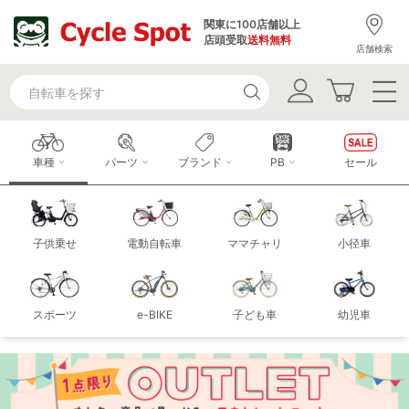
関東に100店舗以上
店頭受取
送料無料
店舗検索
車種
パーツ
ブランド
PB
セール
子供乗せ
電動自転車
ママチャリ
小径車
スポーツ
e-BIKE
子ども車
幼児車