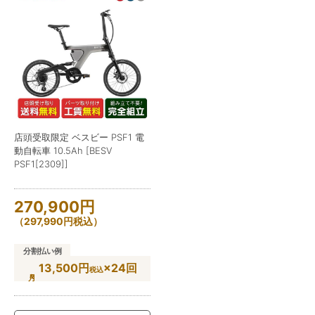
店頭受取限定 ベスビー PSF1 電
動自転車 10.5Ah [BESV
PSF1[2309]]
270,900
円
（
297,990
円
税込）
分割払い例
13,500円
×24回
税込