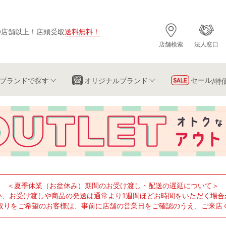
0店舗以上
！
店頭受取
送料無料
！
店舗検索
法人窓口
セール
ブランド
で探す
オリジナルブランド
/特
＜夏季休業（お盆休み）期間のお受け渡し・配送の遅延について＞
い、お受け渡しや商品の発送は通常より1週間ほどお時間をいただく場合
取りをご希望のお客様は、事前に店舗の営業日をご確認のうえ、ご来店