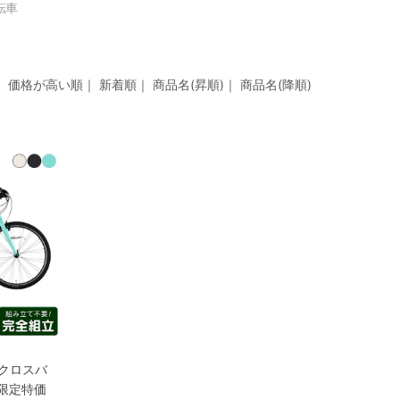
転車
｜
価格が高い順
｜
新着順
｜
商品名(昇順)
｜
商品名(降順)
1 クロスバ
 限定特価