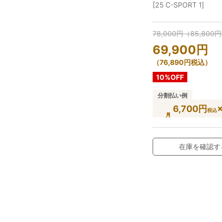
[25 C-SPORT 1]
78,000
円
（
85,800
円
69,900
円
（
76,890
円
税込）
10%OFF
分割払い例
6,700円
税込
在庫を確認す