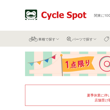
関東に10
車種
で探す
パーツ
で探す
夏季休業に伴
店舗受け