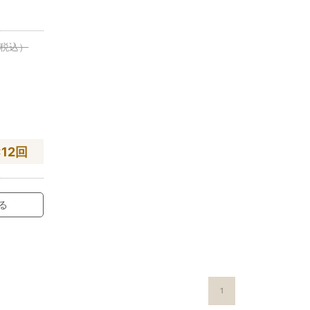
税込）
×12回
る
1