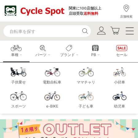
関東に100店舗以上
店頭受取
送料無料
店舗検索
車種
パーツ
ブランド
PB
セール
子供乗せ
電動自転車
ママチャリ
小径車
スポーツ
e-BIKE
子ども車
幼児車