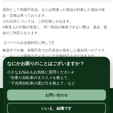
原則として初期不良品、または間違った商品が到着した場合の返
品・交換は承っております。
それ以外については、ご対応致しかねます。
※製造上の欠陥が発覚し、同一商品が確保できない際は、返品・返
金のご対応となります。
【パーツのみ交換対応に関して】
輸送中での傷、初期不良での不具合が発生した場合同一のアイテ
ム、もしくは同等のアイテムにて交換対応させて頂きます。
その場合該当部品を着払いにて返送して頂く必要が御座いますので
なにかお困りのことはございますか？
予めご了承ください。
小さなお悩みもお気軽に質問ください♪
「街乗り自転車のオススメを教えて」
「子供用自転車の選び方を教えて」など
お問い合わせ
総合自転車専門店 サイクルスポット ル・サイク
いいえ、結構です