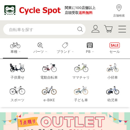
関東に100店舗以上
店頭受取
送料無料
店舗検索
車種
パーツ
ブランド
PB
セール
子供乗せ
電動自転車
ママチャリ
小径車
スポーツ
e-BIKE
子ども車
幼児車