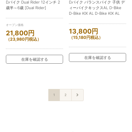
Dバイク Dual Rider 12インチ 2
Dバイク バランスバイク 子供 デ
歳半～6歳 [Dual Rider]
ィーバイクキックスAL D-Bike
D-Bike KIX AL D-Bike KIX AL
オープン価格
13,800
円
21,800
円
（
15,180
円
税込）
（
23,980
円
税込）
在庫を確認する
在庫を確認する
1
2