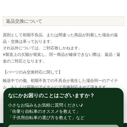
返品交換について
原則として初期不良品、または間違った商品が到着した場合の返
品・交換は承っております。
それ以外については、ご対応致しかねます。
※製造上の欠陥が発覚し、同一商品が確保できない際は、返品・返
金のご対応となります。
【パーツのみ交換対応に関して】
輸送中での傷、初期不良での不具合が発生した場合同一のアイテ
ム、もしくは同等のアイテムにて交換対応させて頂きます。
その場合該当部品を着払いにて返送して頂く必要が御座いますので
なにかお困りのことはございますか？
予めご了承ください。
小さなお悩みもお気軽に質問ください♪
「街乗り自転車のオススメを教えて」
「子供用自転車の選び方を教えて」など