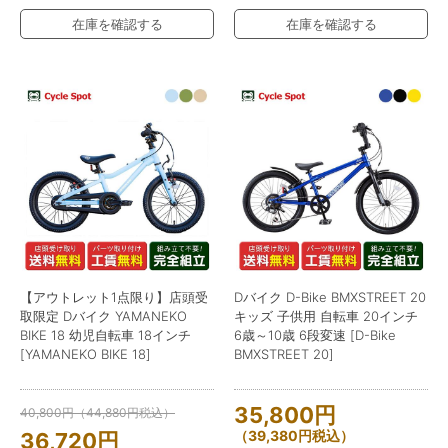
在庫を確認する
在庫を確認する
【アウトレット1点限り】店頭受
Dバイク D-Bike BMXSTREET 20
取限定 Dバイク YAMANEKO
キッズ 子供用 自転車 20インチ
BIKE 18 幼児自転車 18インチ
6歳～10歳 6段変速 [D-Bike
[YAMANEKO BIKE 18]
BMXSTREET 20]
35,800
円
40,800
円
（
44,880
円
税込）
（
39,380
円
税込）
36,720
円