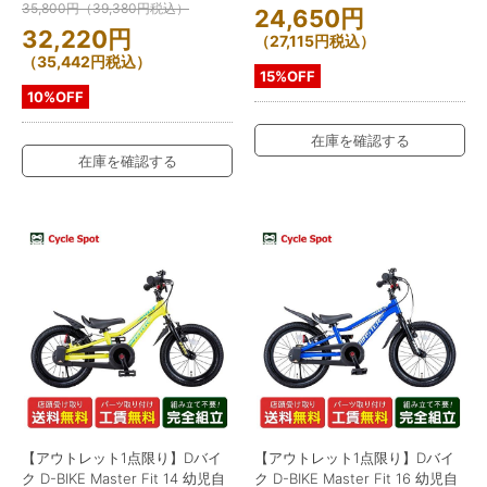
35,800
円
（
39,380
円
税込）
24,650
円
32,220
円
（
27,115
円
税込）
（
35,442
円
税込）
15%OFF
10%OFF
在庫を確認する
在庫を確認する
【アウトレット1点限り】Dバイ
【アウトレット1点限り】Dバイ
ク D-BIKE Master Fit 14 幼児自
ク D-BIKE Master Fit 16 幼児自