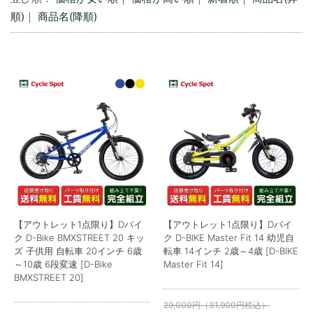
順)
｜
商品名(降順)
【アウトレット1点限り】Dバイ
【アウトレット1点限り】Dバイ
ク D-Bike BMXSTREET 20 キッ
ク D-BIKE Master Fit 14 幼児自
ズ 子供用 自転車 20インチ 6歳
転車 14インチ 2歳～4歳 [D-BIKE
～10歳 6段変速 [D-Bike
Master Fit 14]
BMXSTREET 20]
29,000
円
（
31,900
円
税込）