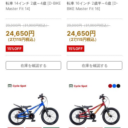
転車 14インチ 2歳～4歳 [D-BIKE
転車 16インチ 2歳半～6歳 [D-
Master Fit 14]
BIKE Master Fit 16]
29,000
円
（
31,900
円
税込）
29,000
円
（
31,900
円
税込）
24,650
円
24,650
円
（
27,115
円
税込）
（
27,115
円
税込）
15%OFF
15%OFF
在庫を確認する
在庫を確認する