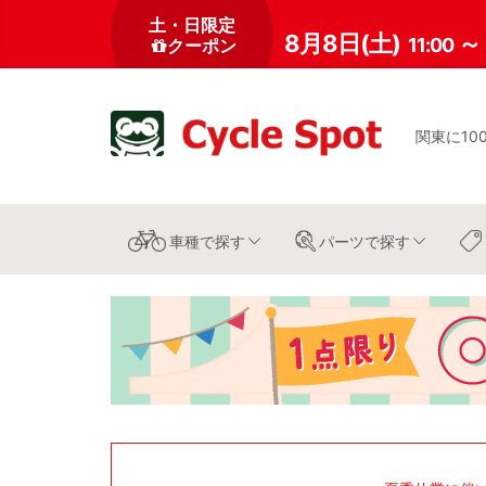
土・日限定
8月8日(土)
～
11:00
クーポン
関東に10
車種
で探す
パーツ
で探す