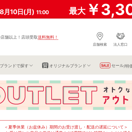
￥3,3
最大
8月10日(月)
11:00
0店舗以上
！
店頭受取
送料無料
！
店舗検索
法人窓口
セール
ブランド
で探す
オリジナルブランド
/特
＜夏季休業（お盆休み）期間のお受け渡し・配送の遅延について＞