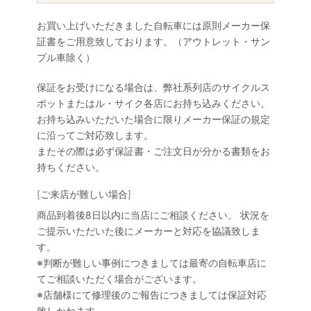
お買い上げいただきました自転車には原則メーカー保
証書をご用意致しております。（アウトレット・サン
プル車除く）
保証をお受けになる場合は、弊社系列店のサイクルス
ポットまたはル・サイク各店にお持ち込みください。
お持ち込みいただいた場合に限りメーカー保証の規定
に沿ってご対応致します。
またその際は必ず保証書・ご注文日が分かる書類をお
持ちください。
[ご来店が難しい場合]
商品到着後8日以内に当店にご相談ください。 状況を
ご提示いただいた後にメーカーと対応を協議致しま
す。
※判断が難しい事例につきましては最寄の自転車店に
てご相談いただく場合がございます。
※店舗様にて修理後のご報告につきましては保証対応
致しかねます。