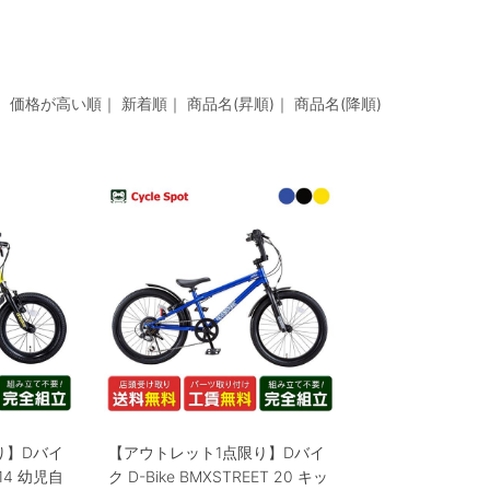
示
｜
価格が高い順
｜
新着順
｜
商品名(昇順)
｜
商品名(降順)
り】Dバイ
【アウトレット1点限り】Dバイ
t 14 幼児自
ク D-Bike BMXSTREET 20 キッ