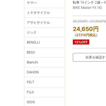
転車 14インチ 2歳～4歳
ヤマハ
BIKE Master Fit 14]
ミヤタサイクル
29,000
円
（
31,900
円
アサヒサイクル
24,650
円
ジック
（
27,115
円
税込）
15%OFF
BENELLI
BESV
在庫を確認す
Bianchi
DAHON
FELT
FUJI
GIOS