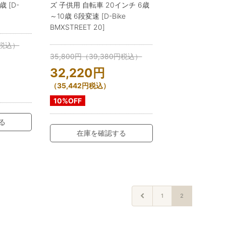
 [D-
ズ 子供用 自転車 20インチ 6歳
～10歳 6段変速 [D-Bike
BMXSTREET 20]
税込）
35,800
円
（
39,380
円
税込）
32,220
円
（
35,442
円
税込）
10%OFF
る
在庫を確認する
1
2