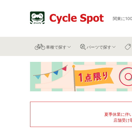
関東に10
車種
で探す
パーツ
で探す
夏季休業に伴
店舗受け