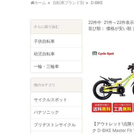
ホーム
自転車ブランド別
D-BIKE
22件中 21件～22件表
さらに絞り込む
並び順：
価格が安い順
子供自転車
幼児自転車
一輪・三輪車
他のカテゴリ
サイクルスポット
パナソニック
【アウトレット1点限
ブリヂストンサイクル
ク D-BIKE Master Fi