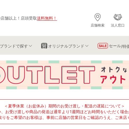
0店舗以上
！
店頭受取
送料無料
！
店舗検索
法人窓口
セール
ブランド
で探す
オリジナルブランド
/特
＜夏季休業（お盆休み）期間のお受け渡し・配送の遅延について＞
い、お受け渡しや商品の発送は通常より1週間ほどお時間をいただく場合
取りをご希望のお客様は、事前に店舗の営業日をご確認のうえ、ご来店