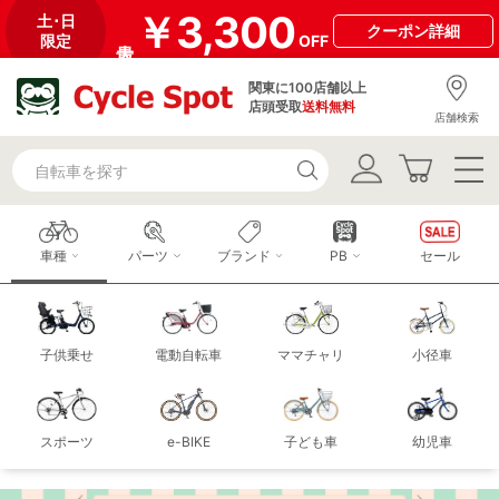
￥3,300
土･日
クーポン
詳細
限定
OFF
関東に100店舗以上
店頭受取
送料無料
店舗検索
車種
パーツ
ブランド
PB
セール
子供乗せ
電動自転車
ママチャリ
小径車
スポーツ
e-BIKE
子ども車
幼児車