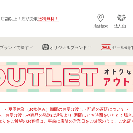
0店舗以上
！
店頭受取
送料無料
！
店舗検索
法人窓口
セール
ブランド
で探す
オリジナルブランド
/特
＜夏季休業（お盆休み）期間のお受け渡し・配送の遅延について＞
い、お受け渡しや商品の発送は通常より1週間ほどお時間をいただく場合
取りをご希望のお客様は、事前に店舗の営業日をご確認のうえ、ご来店