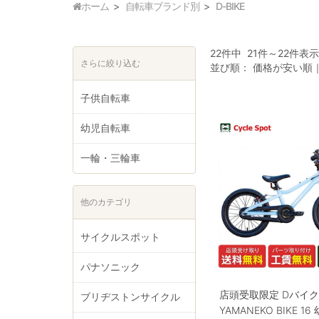
ホーム
自転車ブランド別
D-BIKE
22件中 21件～22件表
さらに絞り込む
並び順：
価格が安い順
子供自転車
幼児自転車
一輪・三輪車
他のカテゴリ
サイクルスポット
パナソニック
店頭受取限定 Dバイ
ブリヂストンサイクル
YAMANEKO BIKE 1