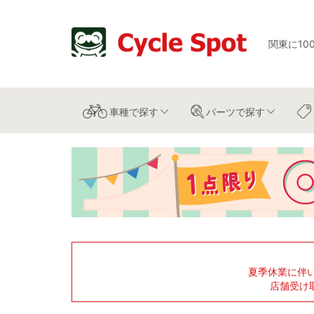
関東に10
車種
で探す
パーツ
で探す
夏季休業に伴
店舗受け