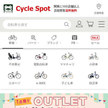
関東に100店舗以上
店頭受取
送料無料
店舗検索
車種
パーツ
ブランド
PB
セール
子供乗せ
電動自転車
ママチャリ
小径車
スポーツ
e-BIKE
子ども車
幼児車