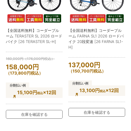
【全国送料無料】コーダーブル
【全国送料無料】コーダーブル
ーム TERASTER SL 2026 ロード
ーム FARNA SL1 2026 ロードバ
バイク [26 TERASTER SL-H]
イク 20段変速 [26 FARNA SL1-
H]
160,000
円
（
176,000
円
税込）
137,000
円
158,000
円
（
150,700
円
税込）
（
173,800
円
税込）
分割払い例
分割払い例
13,100円
×12回
税込
15,100円
×12回
税込
在庫を確認する
在庫を確認する