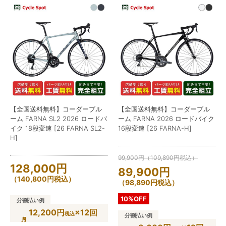
【全国送料無料】コーダーブル
【全国送料無料】コーダーブル
ーム FARNA SL2 2026 ロードバ
ーム FARNA 2026 ロードバイク
イク 18段変速 [26 FARNA SL2-
16段変速 [26 FARNA-H]
H]
99,900
円
（
109,890
円
税込）
128,000
円
89,900
円
（
140,800
円
税込）
（
98,890
円
税込）
10%OFF
分割払い例
12,200円
×12回
税込
分割払い例