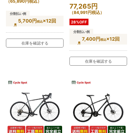
（
65,890
円
税込）
77,265
円
（
84,991
円
税込）
分割払い例
5,700円
×12回
税込
28%OFF
分割払い例
7,400円
×12回
税込
在庫を確認する
在庫を確認する