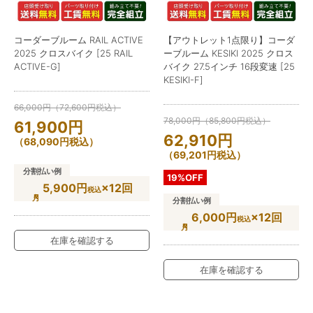
コーダーブルーム RAIL ACTIVE
【アウトレット1点限り】コーダ
2025 クロスバイク [25 RAIL
ーブルーム KESIKI 2025 クロス
ACTIVE-G]
バイク 27.5インチ 16段変速 [25
KESIKI-F]
66,000
円
（
72,600
円
税込）
78,000
円
（
85,800
円
税込）
61,900
円
62,910
円
（
68,090
円
税込）
（
69,201
円
税込）
分割払い例
19%OFF
5,900円
×12回
税込
分割払い例
6,000円
×12回
税込
在庫を確認する
在庫を確認する