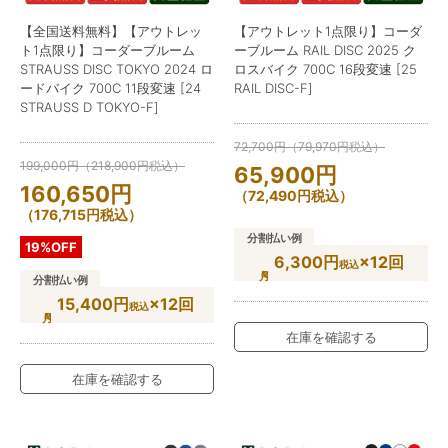
【全国送料無料】【アウトレッ
【アウトレット1点限り】コーダ
ト1点限り】コーダーブルーム
ーブルーム RAIL DISC 2025 ク
STRAUSS DISC TOKYO 2024 ロ
ロスバイク 700C 16段変速 [25
ードバイク 700C 11段変速 [24
RAIL DISC-F]
STRAUSS D TOKYO-F]
72,700
円
（
79,970
円
税込）
199,000
円
（
218,900
円
税込）
65,900
円
160,650
円
（
72,490
円
税込）
（
176,715
円
税込）
分割払い例
19%OFF
6,300円
×12回
税込
分割払い例
15,400円
×12回
税込
在庫を確認する
在庫を確認する