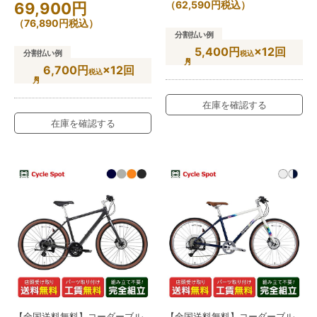
（
62,590
円
税込）
69,900
円
（
76,890
円
税込）
分割払い例
5,400円
×12回
分割払い例
税込
6,700円
×12回
税込
在庫を確認する
在庫を確認する
【全国送料無料】コーダーブル
【全国送料無料】コーダーブル