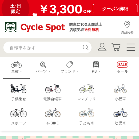
￥3,300
土･日
クーポン
詳細
限定
OFF
関東に100店舗以上
店頭受取
送料無料
店舗検索
車種
パーツ
ブランド
PB
セール
子供乗せ
電動自転車
ママチャリ
小径車
スポーツ
e-BIKE
子ども車
幼児車