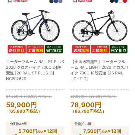
コーダーブルーム RAIL ST PLUS
【全国送料無料】コーダーブル
2026 クロスバイク 700C 24段
ーム RAIL LIGHT 2026 クロスバ
変速 [26 RAIL ST PLUS-G]
イク 700C 18段変速 [26 RAIL
NC202620
LIGHT-G]
64,500
円
（
70,950
円
税込）
80,000
円
（
88,000
円
税込）
59,900
円
78,900
円
（
65,890
円
税込）
（
86,790
円
税込）
分割払い例
分割払い例
5,700円
×12回
7,500円
×12回
税込
税込