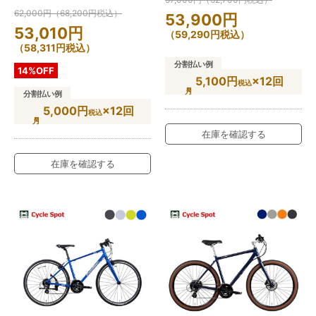
62,000
円
（
68,200
円
税込）
53,900
円
53,010
円
（
59,290
円
税込）
（
58,311
円
税込）
分割払い例
14%OFF
5,100円
×12回
税込
分割払い例
5,000円
×12回
税込
在庫を確認する
在庫を確認する