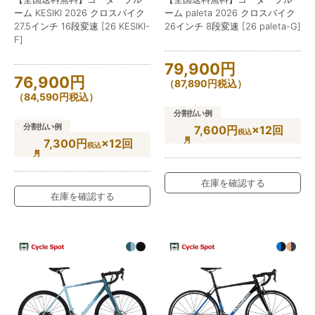
ーム KESIKI 2026 クロスバイク
ーム paleta 2026 クロスバイク
27.5インチ 16段変速 [26 KESIKI-
26インチ 8段変速 [26 paleta-G]
F]
79,900
円
76,900
円
（
87,890
円
税込）
（
84,590
円
税込）
分割払い例
分割払い例
7,600円
×12回
税込
7,300円
×12回
税込
在庫を確認する
在庫を確認する