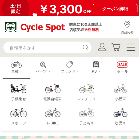
￥3,300
土･日
クーポン
詳細
限定
OFF
関東に100店舗以上
店頭受取
送料無料
店舗検索
車種
パーツ
ブランド
PB
セール
子供乗せ
電動自転車
ママチャリ
小径車
スポーツ
e-BIKE
子ども車
幼児車