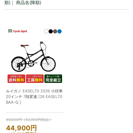
順)
｜
商品名(降順)
ルイガノ EASEL7.0 2026 小径車
20インチ 7段変速 [26 EASEL7.0
BAA-Q ]
49,000
円
（
53,900
円
税込）
44,900
円