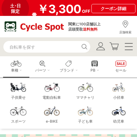
￥3,300
土･日
クーポン
詳細
限定
OFF
関東に100店舗以上
店頭受取
送料無料
店舗検索
車種
パーツ
ブランド
PB
セール
子供乗せ
電動自転車
ママチャリ
小径車
スポーツ
e-BIKE
子ども車
幼児車