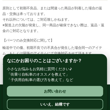
原則として初期不良品、または間違った商品が到着した場合の返
品・交換は承っております。
それ以外については、ご対応致しかねます。
※製造上の欠陥が発覚し、同一商品が確保できない際は、返品・返
金のご対応となります。
【パーツのみ交換対応に関して】
輸送中での傷、初期不良での不具合が発生した場合同一のアイテ
ム、もしくは同等のアイテムにて交換対応させて頂きます。
その場合該当部品を着払いにて返送して頂く必要が御座いますので
なにかお困りのことはございますか？
予めご了承ください。
小さなお悩みもお気軽に質問ください♪
「街乗り自転車のオススメを教えて」
「子供用自転車の選び方を教えて」など
お問い合わせ
総合自転車専門店 サイクルスポット ル・サイク
いいえ、結構です