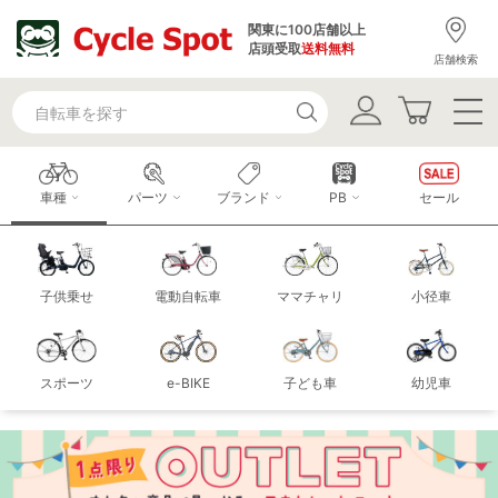
関東に100店舗以上
店頭受取
送料無料
店舗検索
車種
パーツ
ブランド
PB
セール
子供乗せ
電動自転車
ママチャリ
小径車
スポーツ
e-BIKE
子ども車
幼児車