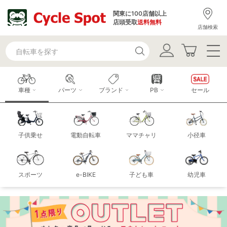
関東に100店舗以上
店頭受取
送料無料
店舗検索
車種
パーツ
ブランド
PB
セール
子供乗せ
電動自転車
ママチャリ
小径車
スポーツ
e-BIKE
子ども車
幼児車