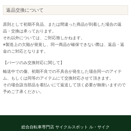
返品交換について
原則として初期不良品、または間違った商品が到着した場合の返
品・交換は承っております。
それ以外については、ご対応致しかねます。
※製造上の欠陥が発覚し、同一商品が確保できない際は、返品・返
金のご対応となります。
【パーツのみ交換対応に関して】
輸送中での傷、初期不良での不具合が発生した場合同一のアイテ
ム、もしくは同等のアイテムにて交換対応させて頂きます。
その場合該当部品を着払いにて返送して頂く必要が御座いますので
なにかお困りのことはございますか？
予めご了承ください。
小さなお悩みもお気軽に質問ください♪
「街乗り自転車のオススメを教えて」
「子供用自転車の選び方を教えて」など
お問い合わせ
総合自転車専門店 サイクルスポット ル・サイク