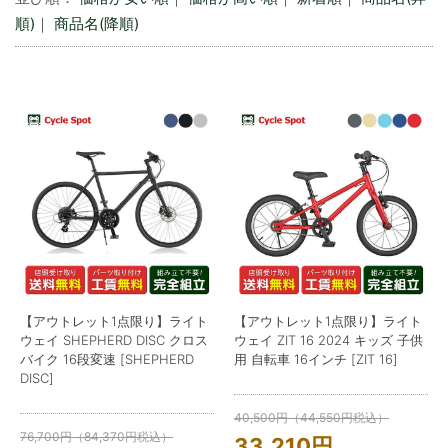
順)
｜
商品名(降順)
【アウトレット1点限り】ライト
【アウトレット1点限り】ライト
ウェイ SHEPHERD DISC クロス
ウェイ ZIT 16 2024 キッズ 子供
バイク 16段変速 [SHEPHERD
用 自転車 16インチ [ZIT 16]
DISC]
40,500
円
（
44,550
円
税込）
76,700
円
（
84,370
円
税込）
33,210
円