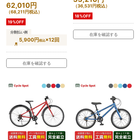
62,010
円
（
36,531
円
税込）
（
68,211
円
税込）
18%OFF
19%OFF
分割払い例
在庫を確認する
5,900円
×12回
税込
在庫を確認する