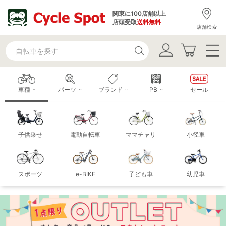
関東に100店舗以上
店頭受取
送料無料
店舗検索
車種
パーツ
ブランド
PB
セール
子供乗せ
電動自転車
ママチャリ
小径車
スポーツ
e-BIKE
子ども車
幼児車