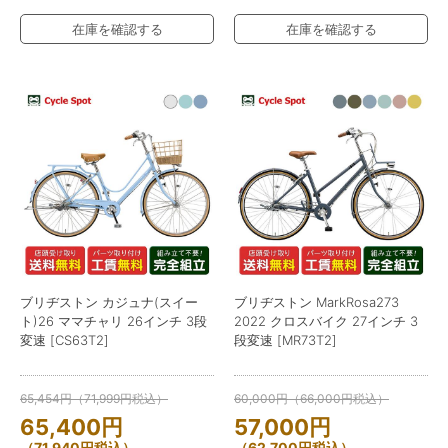
在庫を確認する
在庫を確認する
ブリヂストン カジュナ(スイー
ブリヂストン MarkRosa273
ト)26 ママチャリ 26インチ 3段
2022 クロスバイク 27インチ 3
変速 [CS63T2]
段変速 [MR73T2]
65,454
円
（
71,999
円
税込）
60,000
円
（
66,000
円
税込）
65,400
円
57,000
円
（
71,940
円
税込）
（
62,700
円
税込）