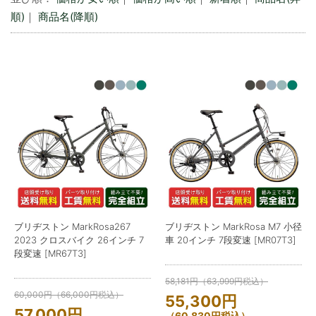
順)
｜
商品名(降順)
ブリヂストン MarkRosa267
ブリヂストン MarkRosa M7 小径
2023 クロスバイク 26インチ 7
車 20インチ 7段変速 [MR07T3]
段変速 [MR67T3]
58,181
円
（
63,999
円
税込）
60,000
円
（
66,000
円
税込）
55,300
円
57,000
円
（
60,830
円
税込）