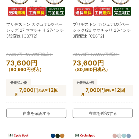
ブリヂストン カジュナDX(ベー
ブリヂストン カジュナDX(ベー
シック)27 ママチャリ 27インチ
シック)26 ママチャリ 26インチ
3段変速 [CB7T2]
3段変速 [CB6T2]
73,636
円
（
80,999
円
税込）
73,636
円
（
80,999
円
税込）
73,600
円
73,600
円
（
80,960
円
税込）
（
80,960
円
税込）
分割払い例
分割払い例
7,000円
×12回
7,000円
×12回
税込
税込
在庫を確認する
在庫を確認する