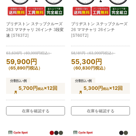
ブリヂストン ステップクルーズ
ブリヂストン ステップクルーズ
263 ママチャリ 26インチ 3段変
26 ママチャリ 26インチ
速 [ST63T2]
[ST60T2]
63,636
円
（
69,999
円
税込）
58,181
円
（
63,999
円
税込）
59,900
円
55,300
円
（
65,890
円
税込）
（
60,830
円
税込）
分割払い例
分割払い例
5,700円
×12回
5,300円
×12回
税込
税込
在庫を確認する
在庫を確認する