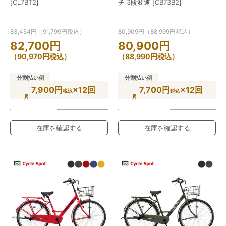
[CL7BT2]
チ 3段変速 [CB73B2]
83,454
円
（
91,799
円
税込）
80,909
円
（
88,999
円
税込）
82,700
円
80,900
円
（
90,970
円
税込）
（
88,990
円
税込）
分割払い例
分割払い例
7,900円
×12回
7,700円
×12回
税込
税込
在庫を確認する
在庫を確認する