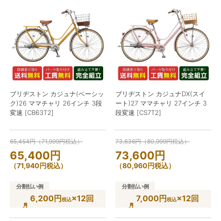
ブリヂストン カジュナ(ベーシッ
ブリヂストン カジュナDX(スイ
ク)26 ママチャリ 26インチ 3段
ート)27 ママチャリ 27インチ 3
変速 [CB63T2]
段変速 [CS7T2]
65,454
円
（
71,999
円
税込）
73,636
円
（
80,999
円
税込）
65,400
円
73,600
円
（
71,940
円
税込）
（
80,960
円
税込）
分割払い例
分割払い例
6,200円
×12回
7,000円
×12回
税込
税込