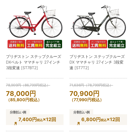
ブリヂストン ステップクルーズ
ブリヂストン ステップクルーズ
DXベルト ママチャリ 27インチ
DX ママチャリ 27インチ 3段変
3段変速 [ST7BT2]
速 [ST7T2]
78,909
円
（
86,799
円
税込）
71,636
円
（
78,799
円
税込）
78,000
円
70,900
円
（
85,800
円
税込）
（
77,990
円
税込）
分割払い例
分割払い例
7,400円
×12回
6,800円
×12回
税込
税込