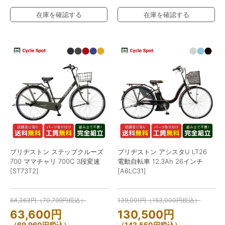
在庫を確認する
在庫を確認する
ブリヂストン ステップクルーズ
ブリヂストン アシスタU LT26
700 ママチャリ 700C 3段変速
電動自転車 12.3Ah 26インチ
[ST73T2]
[A6LC31]
64,363
円
（
70,799
円
税込）
139,091
円
（
153,000
円
税込）
63,600
円
130,500
円
（
69,960
円
税込）
（
143,550
円
税込）