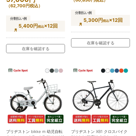
（
62,700
円
税込）
分割払い例
分割払い例
5,300円
×12回
税込
5,400円
×12回
税込
在庫を確認する
在庫を確認する
ブリヂストン bikke m 幼児自転
ブリヂストン XB1 クロスバイク