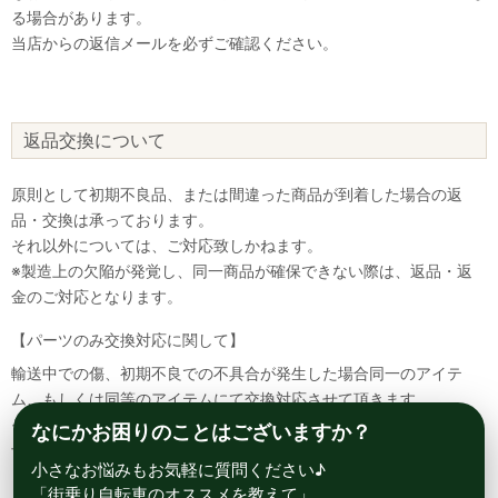
る場合があります。
当店からの返信メールを必ずご確認ください。
返品交換について
原則として初期不良品、または間違った商品が到着した場合の返
品・交換は承っております。
それ以外については、ご対応致しかねます。
※製造上の欠陥が発覚し、同一商品が確保できない際は、返品・返
金のご対応となります。
【パーツのみ交換対応に関して】
輸送中での傷、初期不良での不具合が発生した場合同一のアイテ
ム、もしくは同等のアイテムにて交換対応させて頂きます。
その場合該当部品を着払いにて返送して頂く必要が御座いますので
なにかお困りのことはございますか？
予めご了承ください。
小さなお悩みもお気軽に質問ください♪
「街乗り自転車のオススメを教えて」