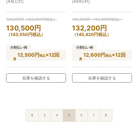
[A4LC31]
[A6XC41]
139,091
円
（
153,000
円
税込）
140,909
円
（
154,999
円
税込）
130,500
円
132,200
円
（
143,550
円
税込）
（
145,420
円
税込）
分割払い例
分割払い例
12,500円
×12回
12,600円
×12回
税込
税込
在庫を確認する
在庫を確認する
3
4
5
6
7