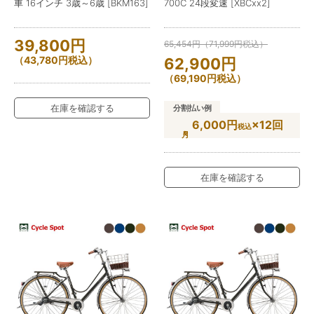
車 16インチ 3歳～6歳 [BKM163]
700C 24段変速 [XBCxx2]
39,800
円
65,454
円
（
71,999
円
税込）
（
43,780
円
税込）
62,900
円
（
69,190
円
税込）
在庫を確認する
分割払い例
6,000円
×12回
税込
在庫を確認する