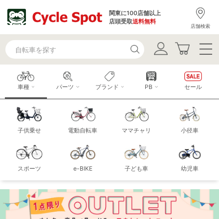
関東に100店舗以上
店頭受取
送料無料
店舗検索
車種
パーツ
ブランド
PB
セール
子供乗せ
電動自転車
ママチャリ
小径車
スポーツ
e-BIKE
子ども車
幼児車