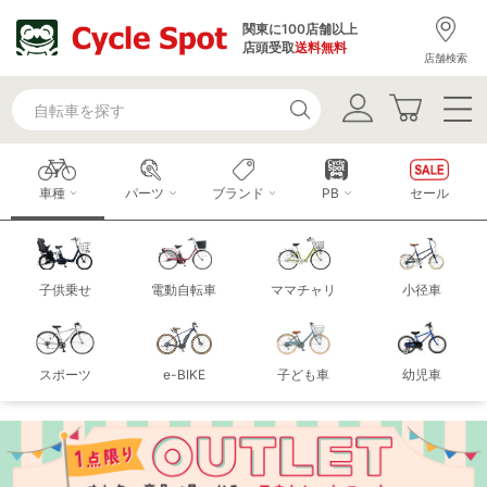
関東に100店舗以上
店頭受取
送料無料
店舗検索
車種
パーツ
ブランド
PB
セール
子供乗せ
電動自転車
ママチャリ
小径車
スポーツ
e-BIKE
子ども車
幼児車